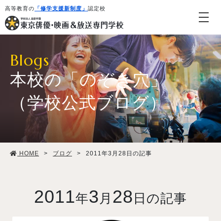
高等教育の
「修学支援新制度」
認定校
Blogs
本校の「のぞき穴」
（学校公式ブログ）
学校紹介・教育システム
HOME
>
ブログ
>
2011年3月28日の記事
専攻・コース紹介
学生生活
2011
3
28
年
月
日の記事
就職・デビュー