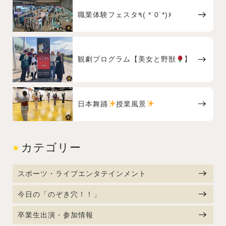
職業体験フェスタ٩( *˙0˙*)۶
観劇プログラム【美女と野獣
】
日本舞踊
授業風景
カテゴリー
スポーツ・ライブエンタテインメント
今日の「のぞき穴！！」
卒業生出演・参加情報