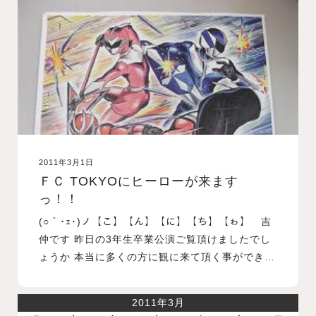
入試案内
学校情報
オープンキャンパス
2011年3月1日
訪問者別メニュー
ＦＣ TOKYOにヒーローが来ます
っ！！
(○｀･ｪ･)ノ【こ】【ん】【に】【ち】【ゎ】 吉
仲です 昨日の3年生卒業公演ご覧頂けましたでし
ょうか 本当に多くの方に観に来て頂く事ができ…
2011年3月