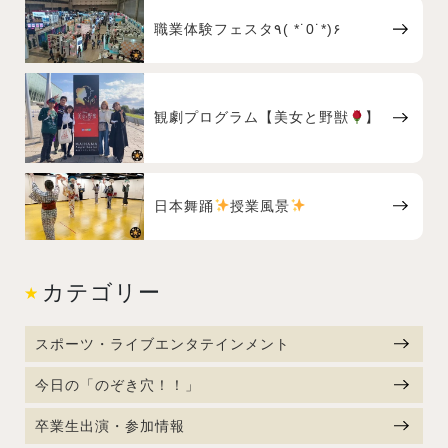
職業体験フェスタ٩( *˙0˙*)۶
観劇プログラム【美女と野獣
】
日本舞踊
授業風景
カテゴリー
スポーツ・ライブエンタテインメント
今日の「のぞき穴！！」
卒業生出演・参加情報