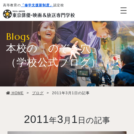
高等教育の
「修学支援新制度」
認定校
Blogs
本校の「のぞき穴」
（学校公式ブログ）
学校紹介・教育システム
HOME
>
ブログ
>
2011年3月1日の記事
専攻・コース紹介
学生生活
2011
3
1
年
月
日の記事
就職・デビュー