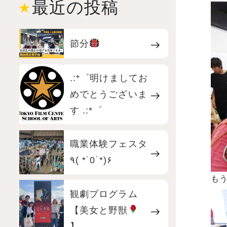
最近の投稿
節分
.:*゜明けましてお
めでとうございま
す .:*゜
職業体験フェスタ
٩( *˙0˙*)۶
も
観劇プログラム
【美女と野獣
】