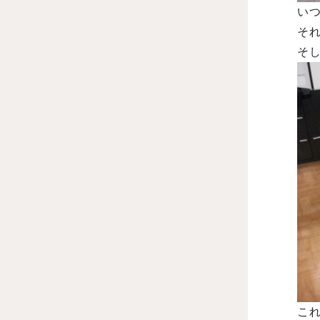
い
そ
そ
こ