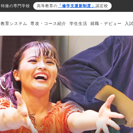
・特撮の専門学校
高等教育の
「修学支援新制度」
認定校
・教育システム
専攻・コース紹介
学生生活
就職・デビュー
入
穴」
グ）