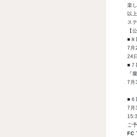
楽
以
ス
【
■
7月
24
■７
『
7月
■６
7月
15
ご予
FC