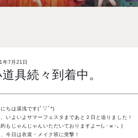
11年7月21日
小道具続々到着中。
にちは湯浅です(ﾟ▽ﾟ*)
ぁ、いよいよサマーフェスタまであと２日と迫りました！
約もじゃんじゃんいただいておりますよー(｡･ｗ･｡ )
て、今日は衣裳・メイク班に突撃！