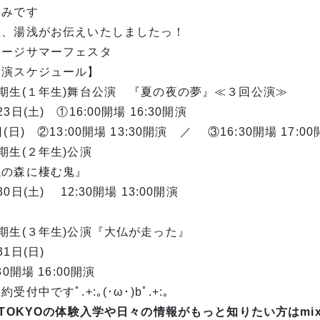
しみです
上、湯浅がお伝えいたしましたっ！
テージサマーフェスタ
公演スケジュール】
８期生(１年生)舞台公演 『夏の夜の夢』≪３回公演≫
23日(土) ①16:00開場 16:30開演
日(日) ②13:00開場 13:30開演 ／ ③16:30開場 17:
期生(２年生)公演
朧の森に棲む鬼』
30日(土) 12:30開場 13:00開演
期生(３年生)公演『大仏が走った』
31日(日)
:30開場 16:00開演
約受付中ですﾟ.+:｡(･ω･)bﾟ.+:｡
 TOKYOの体験入学や日々の情報がもっと知りたい方はmi