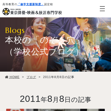
高等教育の
「修学支援新制度」
認定校
Blogs
本校の「のぞき穴」
（学校公式ブログ）
学校紹介・教育システム
HOME
>
ブログ
>
2011年8月8日の記事
専攻・コース紹介
学生生活
2011
8
8
年
月
日の記事
就職・デビュー