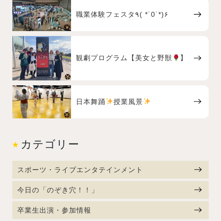
職業体験フェスタ٩( *˙0˙*)۶
観劇プログラム【美女と野獣
】
日本舞踊
授業風景
カテゴリー
スポーツ・ライブエンタテインメント
今日の「のぞき穴！！」
卒業生出演・参加情報