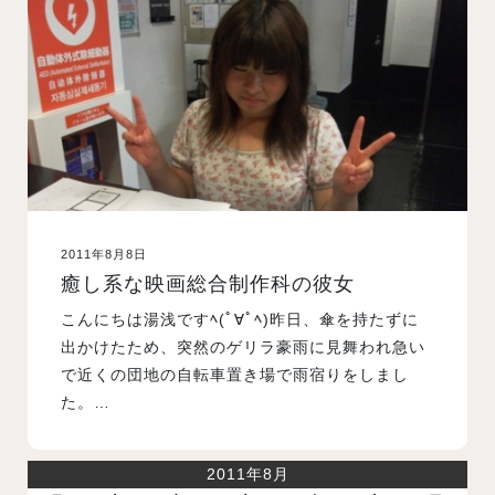
入試案内
学校情報
オープンキャンパス
2011年8月8日
訪問者別メニュー
癒し系な映画総合制作科の彼女
こんにちは湯浅ですﾍ(ﾟ∀ﾟﾍ)昨日、傘を持たずに
出かけたため、突然のゲリラ豪雨に見舞われ急い
で近くの団地の自転車置き場で雨宿りをしまし
た。…
2011年8月