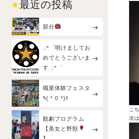
最近の投稿
節分
.:*゜明けましてお
めでとうございま
す .:*゜
職業体験フェスタ
٩( *˙0˙*)۶
こ
観劇プログラム
次
【美女と野獣
】