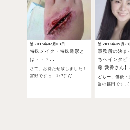
2015年02月03日
2016年05月2
特殊メイク・特殊造形と
事務所の決ま
は・・？...
ちへインタビ
藤 愛香さん】.
さて、お待たせ致しました！
宮野ですっ！ｴｯ?(ﾟДﾟ...
どもー、俳優・
当の篠田ですˉ̞̭ ( 