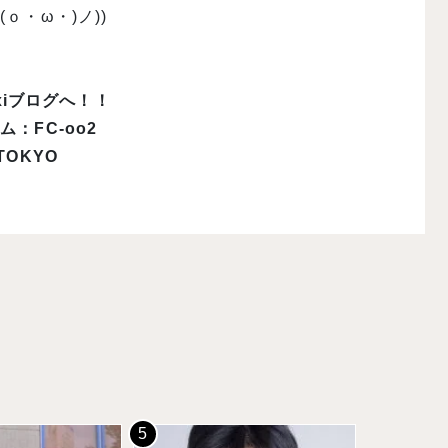
・ω・)ノ))
xiブログへ！！
：FC-oo2
OKYO