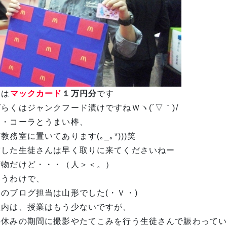
品は
マックカード
１万円分
です
らくはジャンクフード漬けですねＷヽ(´▽｀)/
カ・コーラとうまい棒、
教務室に置いてあります(｡_｡*)))笑
賞した生徒さんは早く取りに来てくださいねー
荷物だけど・・・（人＞＜。）
いうわけで、
日のブログ担当は山形でした(・Ｖ・)
校内は、授業はもう少ないですが、
の休みの期間に撮影やたてこみを行う生徒さんで賑わって