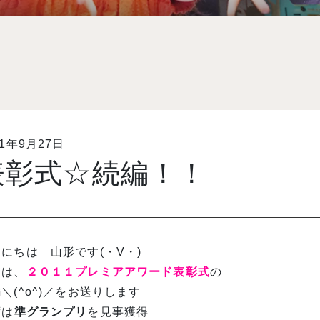
11年9月27日
表彰式☆続編！！
にちは 山形です(・V・)
日は、
２０１１プレミアアワード表彰式
の
＼(^o^)／をお送りします
ずは
準グランプリ
を見事獲得