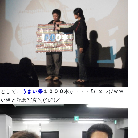
品として、
うまい棒
１０００本
が・・・Σ(･ω･ﾉ)ﾉＷＷ
い棒と記念写真＼(^o^)／