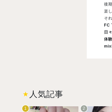
後期
楽
そ
FC
日
体験
mi
人気記事