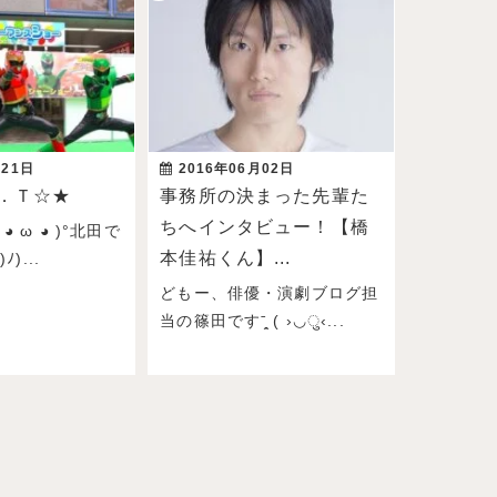
月21日
2016年06月02日
．Ｔ☆★
事務所の決まった先輩た
ちへインタビュー！【橋
◕ ω ◕ )°北田で
本佳祐くん】...
)...
どもー、俳優・演劇ブログ担
当の篠田ですˉ̞̭ ( ›◡ु‹...