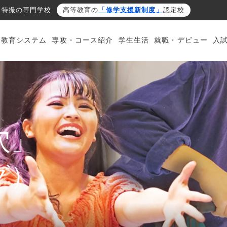
・特撮の専門学校
高等教育の
「修学支援新制度」
認定校
・教育システム
専攻・コース紹介
学生生活
就職・デビュー
入
穴」
グ）