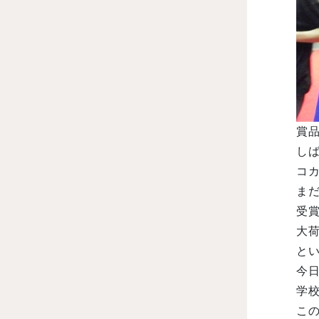
賞
しば
コ
まだ
受
大
と
今
学
こ