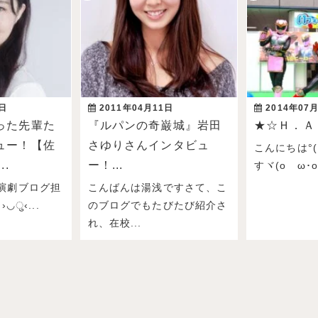
3日
2011年04月11日
2014年07
った先輩た
『ルパンの奇巌城』岩田
★☆Ｈ．Ａ
ュー！【佐
さゆりさんインタビュ
こんにちは°( 
..
ー！...
すヾ(oゝω･o)ﾉ
演劇ブログ担
こんばんは湯浅ですさて、こ
›◡ु‹...
のブログでもたびたび紹介さ
れ、在校...