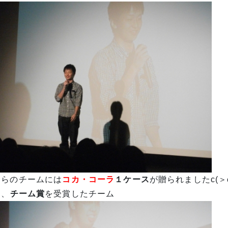
ちらのチームには
コカ・コーラ
１ケース
が贈られましたc(＞
は、
チーム賞
を受賞したチーム