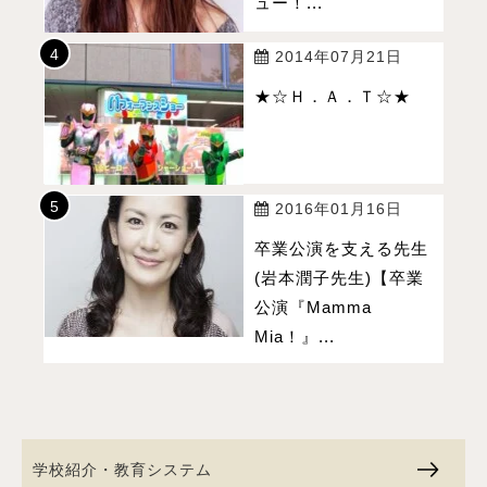
ュー！...
2014年07月21日
★☆Ｈ．Ａ．Ｔ☆★
2016年01月16日
卒業公演を支える先生
(岩本潤子先生)【卒業
公演『Mamma
Mia！』...
学校紹介・教育システム