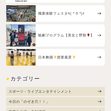
職業体験フェスタ٩( *˙0˙*)۶
観劇プログラム【美女と野獣
】
日本舞踊
授業風景
カテゴリー
スポーツ・ライブエンタテインメント
今日の「のぞき穴！！」