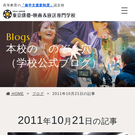
高等教育の
「修学支援新制度」
認定校
Blogs
本校の「のぞき穴」
（学校公式ブログ）
学校紹介・教育システム
HOME
>
ブログ
>
2011年10月21日の記事
専攻・コース紹介
学生生活
2011
10
21
年
月
日の記事
就職・デビュー