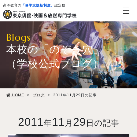
高等教育の
「修学支援新制度」
認定校
Blogs
本校の「のぞき穴」
（学校公式ブログ）
学校紹介・教育システム
HOME
>
ブログ
>
2011年11月29日の記事
専攻・コース紹介
学生生活
2011
11
29
年
月
日の記事
就職・デビュー