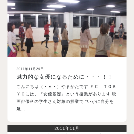
入試案内
学校情報
オープンキャンパス
2011年11月29日
訪問者別メニュー
魅力的な女優になるために・・・！！
こんにちは（・ｖ・）やまがたです ＦＣ ＴＯＫ
ＹＯには、『女優基礎』という授業があります 映
画俳優科の学生さん対象の授業で “いかに自分を
魅…
2011年11月