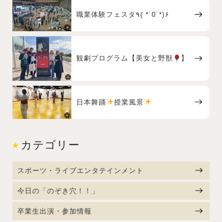
職業体験フェスタ٩( *˙0˙*)۶
観劇プログラム【美女と野獣
】
日本舞踊
授業風景
カテゴリー
スポーツ・ライブエンタテインメント
今日の「のぞき穴！！」
卒業生出演・参加情報