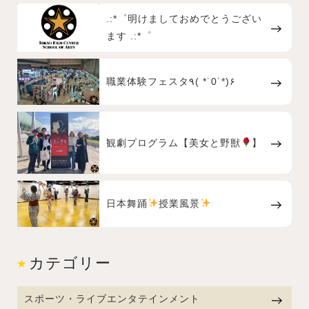
.:*゜明けましておめでとうござい
ます .:*゜
職業体験フェスタ٩( *˙0˙*)۶
観劇プログラム【美女と野獣
】
日本舞踊
授業風景
カテゴリー
スポーツ・ライブエンタテインメント