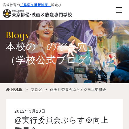
高等教育の
「修学支援新制度」
認定校
Blogs
本校の「のぞき穴」
（学校公式ブログ）
学校紹介・教育システム
HOME
>
ブログ
>
@実行委員会ぷらす＠向上委員会
専攻・コース紹介
学生生活
2012年3月23日
@実行委員会ぷらす＠向上
就職・デビュー