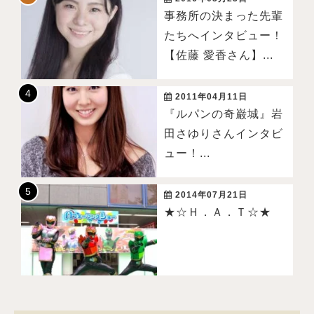
事務所の決まった先輩
たちへインタビュー！
【佐藤 愛香さん】...
2011年04月11日
『ルパンの奇巌城』岩
田さゆりさんインタビ
ュー！...
2014年07月21日
★☆Ｈ．Ａ．Ｔ☆★