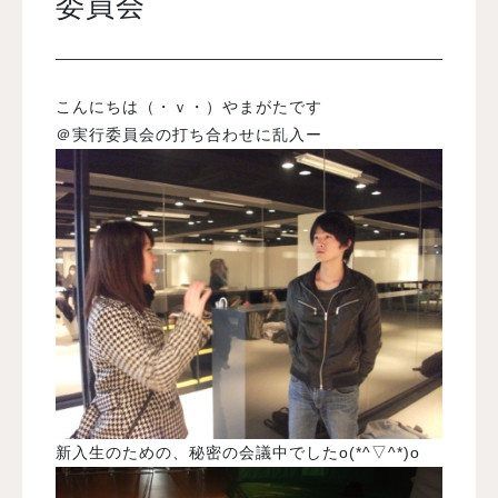
委員会
入試案内
こんにちは（・ｖ・）やまがたです
学校情報
＠実行委員会の打ち合わせに乱入ー
オープンキャンパス
訪問者別メニュー
新入生のための、秘密の会議中でしたo(*^▽^*)o