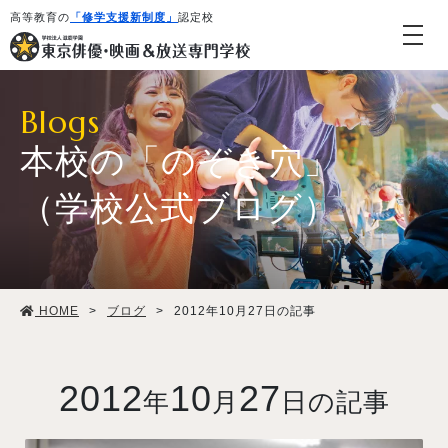
高等教育の
「修学支援新制度」
認定校
Blogs
本校の「のぞき穴」
（学校公式ブログ）
学校紹介・教育システム
HOME
>
ブログ
>
2012年10月27日の記事
専攻・コース紹介
学生生活
2012
10
27
年
月
日の記事
就職・デビュー