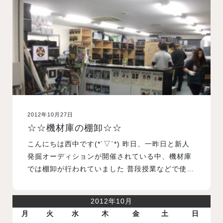
入試案内
学校情報
オープンキャンパス
2012年10月27日
訪問者別メニュー
☆☆機材庫の棚卸☆☆
こんにちは西中です(*´▽`*) 昨日、一昨日と新人
発掘オーディションが開催されている中、機材庫
では棚卸が行われていました 普段授業などで使…
2012年10月
月
火
水
木
金
土
日