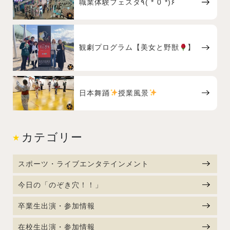
職業体験フェスタ٩( *˙0˙*)۶
観劇プログラム【美女と野獣
】
日本舞踊
授業風景
カテゴリー
スポーツ・ライブエンタテインメント
今日の「のぞき穴！！」
卒業生出演・参加情報
在校生出演・参加情報