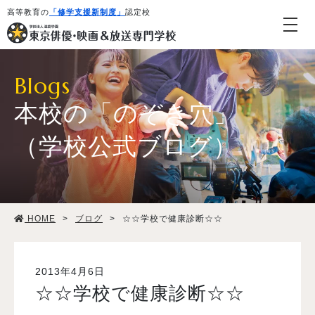
高等教育の
「修学支援新制度」
認定校
Blogs
本校の「のぞき穴」
（学校公式ブログ）
学校紹介・教育システム
HOME
>
ブログ
>
☆☆学校で健康診断☆☆
専攻・コース紹介
学生生活
2013年4月6日
☆☆学校で健康診断☆☆
就職・デビュー