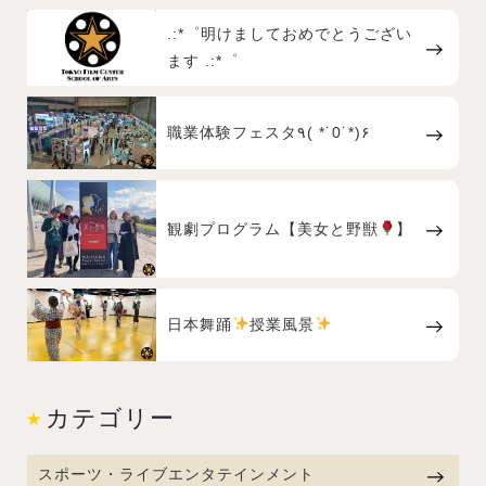
.:*゜明けましておめでとうござい
ます .:*゜
職業体験フェスタ٩( *˙0˙*)۶
観劇プログラム【美女と野獣
】
日本舞踊
授業風景
カテゴリー
スポーツ・ライブエンタテインメント