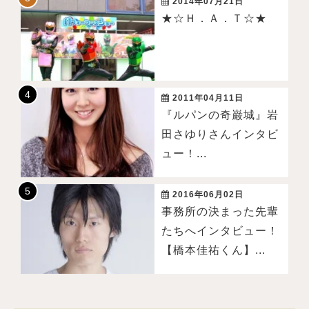
2014年07月21日
★☆Ｈ．Ａ．Ｔ☆★
2011年04月11日
『ルパンの奇巌城』岩
田さゆりさんインタビ
ュー！...
2016年06月02日
事務所の決まった先輩
たちへインタビュー！
【橋本佳祐くん】...