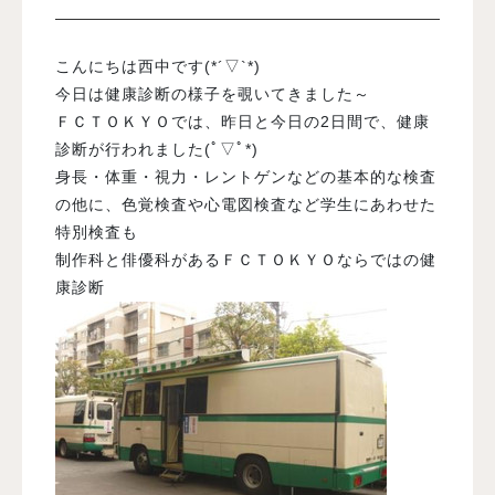
入試案内
こんにちは西中です(*´▽`*)
今日は健康診断の様子を覗いてきました～
ＦＣＴＯＫＹＯでは、昨日と今日の2日間で、健康
学校情報
診断が行われました(ﾟ▽ﾟ*)
身長・体重・視力・レントゲンなどの基本的な検査
オープンキャンパス
の他に、色覚検査や心電図検査など学生にあわせた
特別検査も
制作科と俳優科があるＦＣＴＯＫＹＯならではの健
訪問者別メニュー
康診断