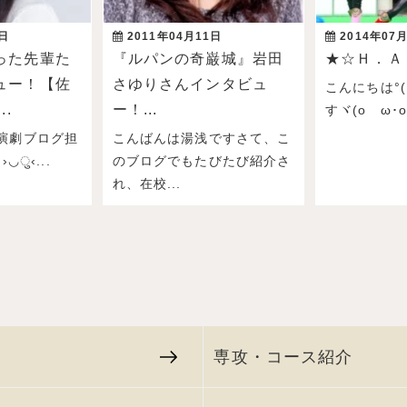
3日
2011年04月11日
2014年07
った先輩た
『ルパンの奇巌城』岩田
★☆Ｈ．Ａ
ュー！【佐
さゆりさんインタビュ
こんにちは°( 
..
ー！...
すヾ(oゝω･o)ﾉ
演劇ブログ担
こんばんは湯浅ですさて、こ
›◡ु‹...
のブログでもたびたび紹介さ
れ、在校...
専攻・コース紹介