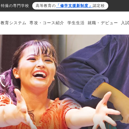
・特撮の専門学校
高等教育の
「修学支援新制度」
認定校
・教育システム
専攻・コース紹介
学生生活
就職・デビュー
入
穴」
グ）