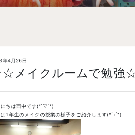
13年4月26日
☆☆メイクルームで勉強
にちは西中です(*´▽`*)
は1年生のメイクの授業の様子をご紹介します(*´ｪ`*)