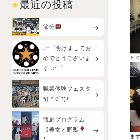
最近の投稿
節分
.:*゜明けましてお
めでとうございま
Ｆ
す .:*゜
職業体験フェスタ
٩( *˙0˙*)۶
観劇プログラム
【美女と野獣
まず
】