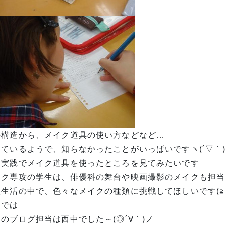
の構造から、メイク道具の使い方などなど…
ているようで、知らなかったことがいっぱいですヽ(´▽｀)
く実践でメイク道具を使ったところを見てみたいです
イク専攻の学生は、俳優科の舞台や映画撮影のメイクも担
生活の中で、色々なメイクの種類に挑戦してほしいです(≧∇
はでは
のブログ担当は西中でした～(◎´∀｀)ノ