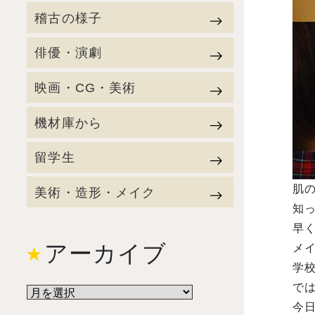
稽古の様子
俳優・演劇
映画・CG・美術
機材庫から
留学生
肌
美術・造形・メイク
知っ
早
アーカイブ
メ
学校
で
今日