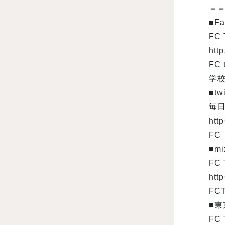
＝
■Fa
FC
htt
FC
学校
■twi
毎日
http
FC
■m
FC
http
FC
■
FC