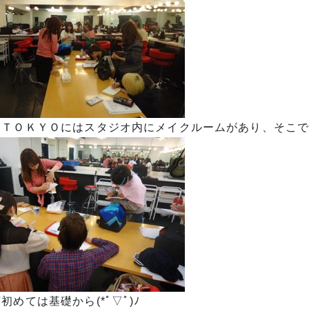
ＣＴＯＫＹＯにはスタジオ内にメイクルームがあり、そこ
初めては基礎から(*ﾟ▽ﾟ)ﾉ