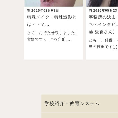
2015年02月03日
2016年05月2
特殊メイク・特殊造形と
事務所の決ま
は・・？...
ちへインタビ
藤 愛香さん】.
さて、お待たせ致しました！
宮野ですっ！ｴｯ?(ﾟДﾟ...
どもー、俳優・
当の篠田ですˉ̞̭ ( 
学校紹介・教育システム