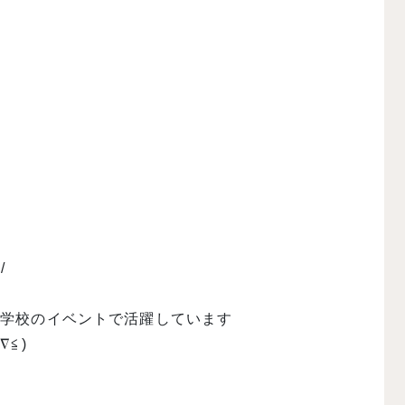
/
当学校のイベントで活躍しています
≦)