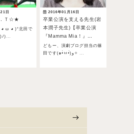
月21日
2016年01月16日
．Ｔ☆★
卒業公演を支える先生(岩
本潤子先生)【卒業公演
◕ ω ◕ )°北田で
『Mamma Mia！』...
)...
どもー、演劇ブログ担当の篠
田です(๑•̀ㅂ•́)و✧ ...