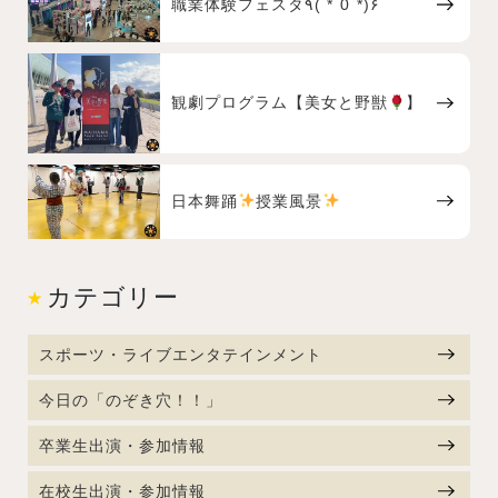
職業体験フェスタ٩( *˙0˙*)۶
観劇プログラム【美女と野獣
】
日本舞踊
授業風景
カテゴリー
スポーツ・ライブエンタテインメント
今日の「のぞき穴！！」
卒業生出演・参加情報
在校生出演・参加情報