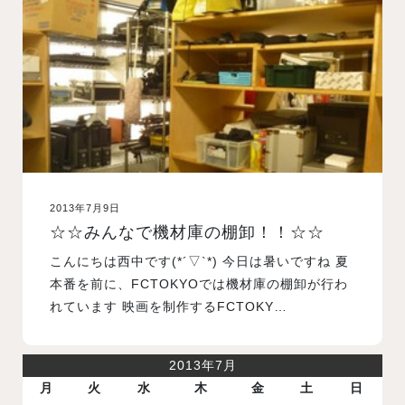
入試案内
学校情報
オープンキャンパス
2013年7月9日
訪問者別メニュー
☆☆みんなで機材庫の棚卸！！☆☆
こんにちは西中です(*´▽`*) 今日は暑いですね 夏
本番を前に、FCTOKYOでは機材庫の棚卸が行わ
れています 映画を制作するFCTOKY…
2013年7月
月
火
水
木
金
土
日