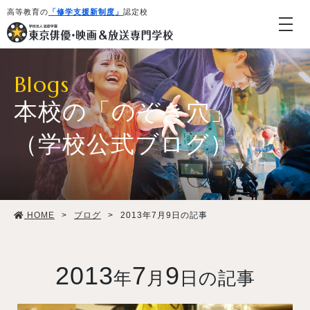
高等教育の
「修学支援新制度」
認定校
Blogs
本校の「のぞき穴」
（学校公式ブログ）
学校紹介・教育システム
HOME
>
ブログ
>
2013年7月9日の記事
専攻・コース紹介
学生生活
2013
7
9
年
月
日の記事
就職・デビュー