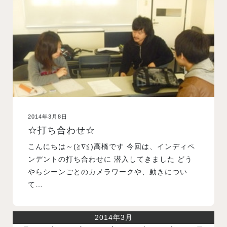
入試案内
学校情報
オープンキャンパス
2014年3月8日
訪問者別メニュー
☆打ち合わせ☆
こんにちは～(≧∇≦)高橋です 今回は、インディペ
ンデントの打ち合わせに 潜入してきました どう
やらシーンごとのカメラワークや、動きについ
て…
2014年3月