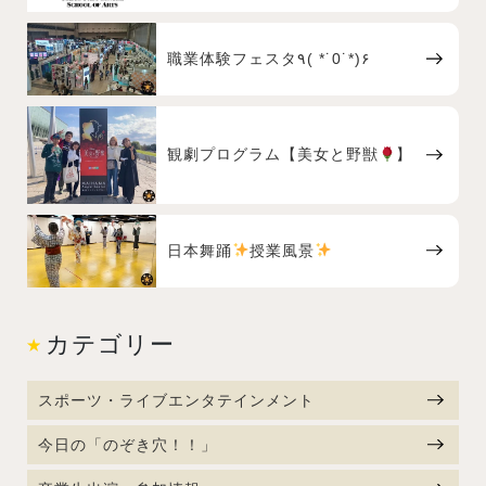
職業体験フェスタ٩( *˙0˙*)۶
観劇プログラム【美女と野獣
】
日本舞踊
授業風景
カテゴリー
スポーツ・ライブエンタテインメント
今日の「のぞき穴！！」