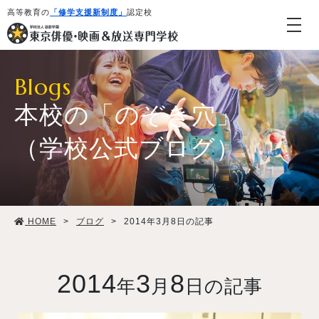
高等教育の
「修学支援新制度」
認定校
Blogs
本校の「のぞき穴」
（学校公式ブログ）
学校紹介・教育システム
HOME
>
ブログ
>
2014年3月8日の記事
専攻・コース紹介
学生生活
2014
3
8
年
月
日の記事
就職・デビュー