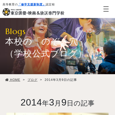
高等教育の
「修学支援新制度」
認定校
Blogs
本校の「のぞき穴」
（学校公式ブログ）
学校紹介・教育システム
HOME
>
ブログ
>
2014年3月9日の記事
専攻・コース紹介
学生生活
2014
3
9
年
月
日の記事
就職・デビュー