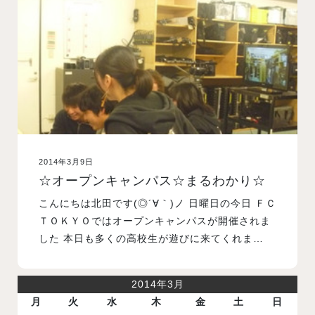
入試案内
学校情報
オープンキャンパス
2014年3月9日
訪問者別メニュー
☆オープンキャンパス☆まるわかり☆
こんにちは北田です(◎´∀｀)ノ 日曜日の今日 ＦＣ
ＴＯＫＹＯではオープンキャンパスが開催されま
した 本日も多くの高校生が遊びに来てくれま…
2014年3月
月
火
水
木
金
土
日