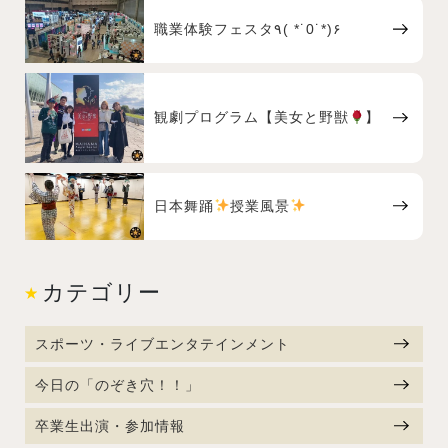
職業体験フェスタ٩( *˙0˙*)۶
観劇プログラム【美女と野獣
】
日本舞踊
授業風景
カテゴリー
スポーツ・ライブエンタテインメント
今日の「のぞき穴！！」
卒業生出演・参加情報