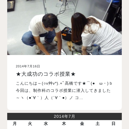
入試案内
学校情報
オープンキャンパス
2014年7月16日
訪問者別メニュー
★大成功のコラボ授業★
こんにちは～(○v艸v*).+ﾟ高橋です★⌒(●ゝω・)ｂ
今回は、制作科のコラボ授業に潜入してきました
～ヽ（●´∀｀）人（´∀｀●）ノ コ…
2014年7月
月
火
水
木
金
土
日