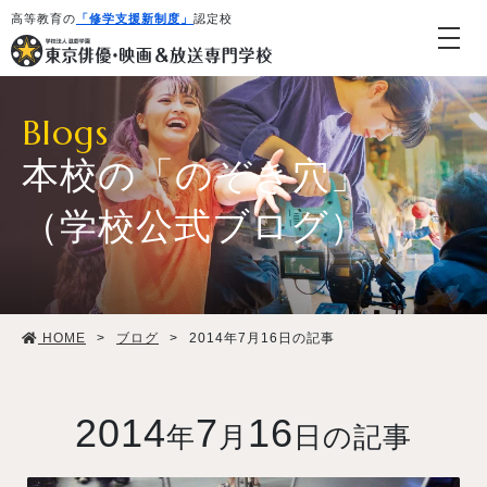
高等教育の
「修学支援新制度」
認定校
Blogs
本校の「のぞき穴」
（学校公式ブログ）
学校紹介・教育システム
HOME
>
ブログ
>
2014年7月16日の記事
専攻・コース紹介
学生生活
2014
7
16
年
月
日の記事
就職・デビュー