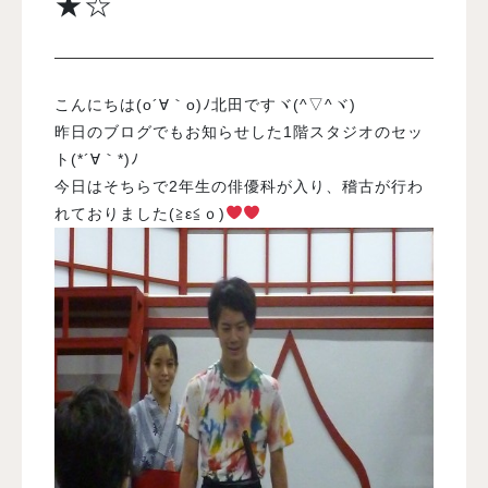
★☆
入試案内
こんにちは(o´∀｀o)ﾉ北田ですヾ(^▽^ヾ)
学校情報
昨日のブログでもお知らせした1階スタジオのセッ
ト(*´∀｀*)ﾉ
今日はそちらで2年生の俳優科が入り、稽古が行わ
オープンキャンパス
れておりました(≧ε≦ｏ)
訪問者別メニュー