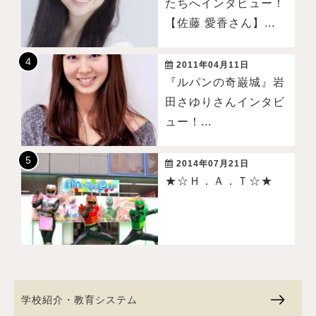
たちへインタビュー！
【佐藤 愛香さん】...
2011年04月11日
『ルパンの奇巌城』岩
田さゆりさんインタビ
ュー！...
2014年07月21日
★☆Ｈ．Ａ．Ｔ☆★
学校紹介・教育システム