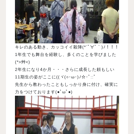
キレのある動き、カッコイイ殺陣(*´ﾟ∀ﾟ｀)ﾉ！！！
1年生でも舞台を経験し、多くのことを学びました
(*>艸<)
2年生になり4か月・・・さらに成長した頼もしい
11期生の姿がここに((ヾ(○･ω･)ﾉ☆･ﾟ::ﾟ
先生から教わったこともしっかり身に付け、確実に
力をつけております(●ﾟωﾟ●)