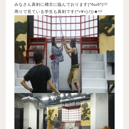
みなさん真剣に稽古に臨んでおります(*бωб*)!!!
周りで見ている学生も真剣です(*>∀<)ﾉ))★!!!