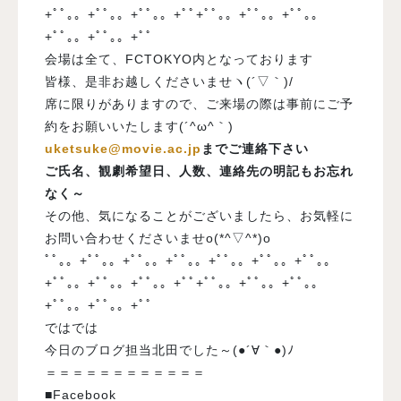
+ﾟﾟ｡。+ﾟﾟ｡。+ﾟﾟ｡。+ﾟﾟ+ﾟﾟ｡。+ﾟﾟ｡。+ﾟﾟ｡。
+ﾟﾟ｡。+ﾟﾟ｡。+ﾟﾟ
会場は全て、FCTOKYO内となっております
皆様、是非お越しくださいませヽ(´▽｀)/
席に限りがありますので、ご来場の際は事前にご予
約をお願いいたします(´^ω^｀)
uketsuke@movie.ac.jp
までご連絡下さい
ご氏名、観劇希望日、人数、連絡先の
明記もお忘れ
なく～
その他、気になることがございましたら、お気軽に
お問い合わせくださいませo(*^▽^*)o
ﾟﾟ｡。+ﾟﾟ｡。+ﾟﾟ｡。+ﾟﾟ｡。+ﾟﾟ｡。+ﾟﾟ｡。+ﾟﾟ｡。
+ﾟﾟ｡。+ﾟﾟ｡。+ﾟﾟ｡。+ﾟﾟ+ﾟﾟ｡。+ﾟﾟ｡。+ﾟﾟ｡。
+ﾟﾟ｡。+ﾟﾟ｡。+ﾟﾟ
ではでは
今日のブログ担当北田でした～(●´∀｀●)ﾉ
＝＝＝＝＝＝＝＝＝＝＝＝
■Facebook