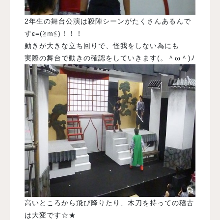
2年生の舞台公演は殺陣シーンがたくさんあるんで
すε=(≧m≦)！！！
動きが大きな立ち回りで、怪我をしない為にも
実際の舞台で動きの確認をしていきます(。＾ω＾)ﾉ
高いところから飛び降りたり、木刀を持っての稽古
は大変です☆★