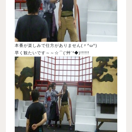
本番が楽しみで仕方がありません(〃^ω^)
早く観たいです～～☆⌒(‘艸`*◆)!!!!!!