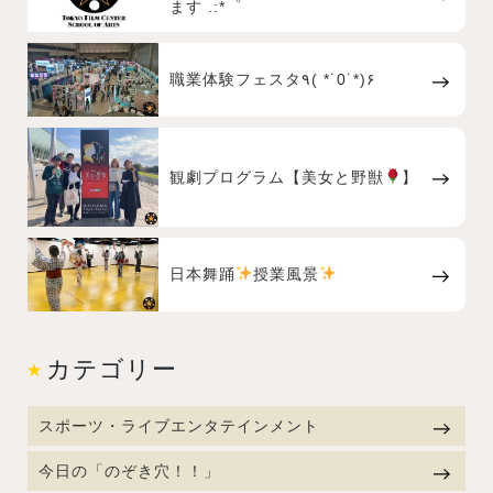
ます .:*゜
職業体験フェスタ٩( *˙0˙*)۶
観劇プログラム【美女と野獣
】
日本舞踊
授業風景
カテゴリー
スポーツ・ライブエンタテインメント
今日の「のぞき穴！！」