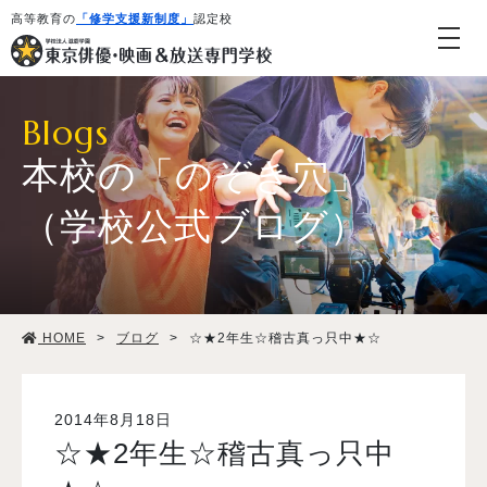
高等教育の
「修学支援新制度」
認定校
Blogs
本校の「のぞき穴」
（学校公式ブログ）
学校紹介・教育システム
HOME
>
ブログ
>
☆★2年生☆稽古真っ只中★☆
専攻・コース紹介
学生生活
2014年8月18日
☆★2年生☆稽古真っ只中
就職・デビュー