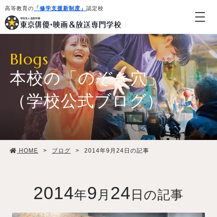
高等教育の
「修学支援新制度」
認定校
Blogs
本校の「のぞき穴」
（学校公式ブログ）
学校紹介・教育システム
HOME
>
ブログ
>
2014年9月24日の記事
専攻・コース紹介
学生生活
2014
9
24
年
月
日の記事
就職・デビュー