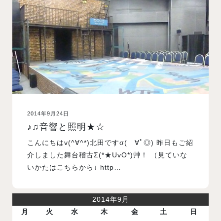
入試案内
学校情報
オープンキャンパス
2014年9月24日
訪問者別メニュー
♪♫音響と照明★☆
こんにちはv(^∀^*)北田ですσ(ゝ∀ﾟ◎) 昨日もご紹
介しました舞台稽古Σ(*★UvO*)艸！ （見ていな
いかたはこちらから↓ http…
2014年9月
月
火
水
木
金
土
日