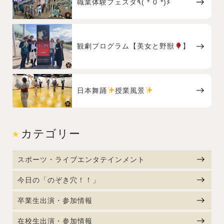
職業体験フェスタ٩( *˙0˙*)۶
観劇プログラム【美女と野獣
】
日本舞踊
授業風景
カテゴリー
スポーツ・ライブエンタテインメント
今日の「のぞき穴！！」
卒業生出演・参加情報
在校生出演・参加情報