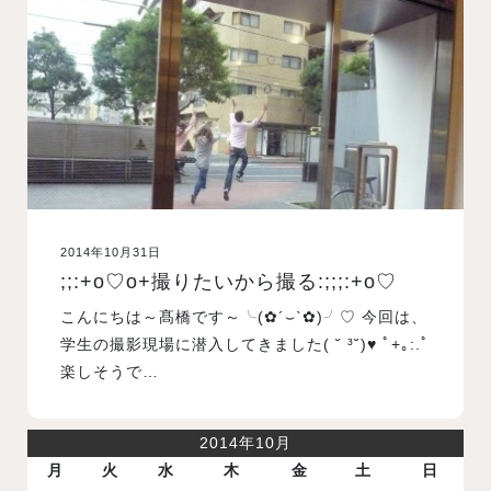
入試案内
学校情報
オープンキャンパス
2014年10月31日
訪問者別メニュー
;;:+o♡o+撮りたいから撮る:;;;:+o♡
こんにちは～髙橋です～╰(✿´⌣`✿)╯♡ 今回は、
学生の撮影現場に潜入してきました( ˘ ³˘)♥ ﾟ+｡:.ﾟ
楽しそうで…
2014年10月
月
火
水
木
金
土
日