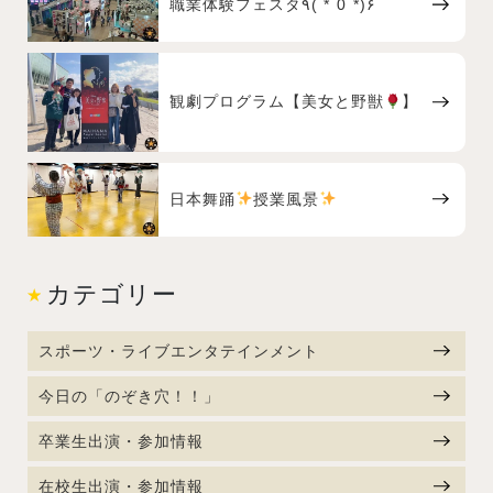
職業体験フェスタ٩( *˙0˙*)۶
観劇プログラム【美女と野獣
】
日本舞踊
授業風景
カテゴリー
スポーツ・ライブエンタテインメント
今日の「のぞき穴！！」
卒業生出演・参加情報
在校生出演・参加情報