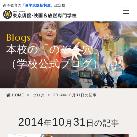
高等教育の
「修学支援新制度」
認定校
Blogs
本校の「のぞき穴」
（学校公式ブログ）
学校紹介・教育システム
HOME
>
ブログ
>
2014年10月31日の記事
専攻・コース紹介
学生生活
2014
10
31
年
月
日の記事
就職・デビュー