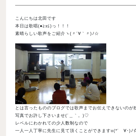
入試案内
こんにちは北田です
本日は歌唱(●≧з≦)っ！！！
素晴らしい歌声をご紹介ヽ(〃´∀｀〃)ﾉ☆
学校情報
オープンキャンパス
訪問者別メニュー
とは言ったもののブログでは歌声までお伝えできないのが残念です｡
写真でお許し下さいませ(´＿｀。)♡
レベルにわかれての少人数制なので
一人一人丁寧に先生に見て頂くことができますo(*´ゝ∀･)ﾉ