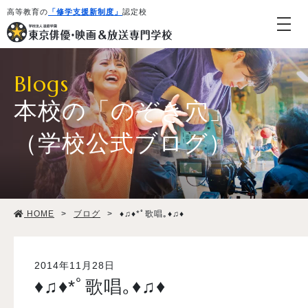
高等教育の
「修学支援新制度」
認定校
Blogs
本校の「のぞき穴」
（学校公式ブログ）
学校紹介・教育システム
HOME
>
ブログ
>
♦♫♦*ﾟ歌唱｡♦♫♦
専攻・コース紹介
学生生活
2014年11月28日
♦♫♦*ﾟ歌唱｡♦♫♦
就職・デビュー