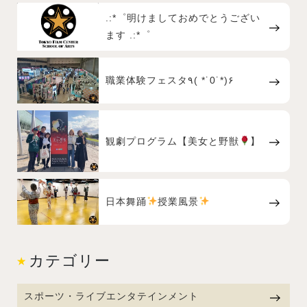
.:*゜明けましておめでとうござい
ます .:*゜
職業体験フェスタ٩( *˙0˙*)۶
観劇プログラム【美女と野獣
】
日本舞踊
授業風景
カテゴリー
スポーツ・ライブエンタテインメント