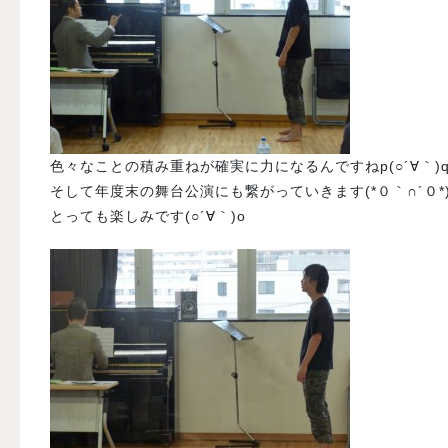
色々なことの積み重ねが確実に力になるんですねp(○´∀｀)
そして年度末の舞台公演にも繋がっていきます(*０｀∩´０*
とっても楽しみです(○´∀｀)o