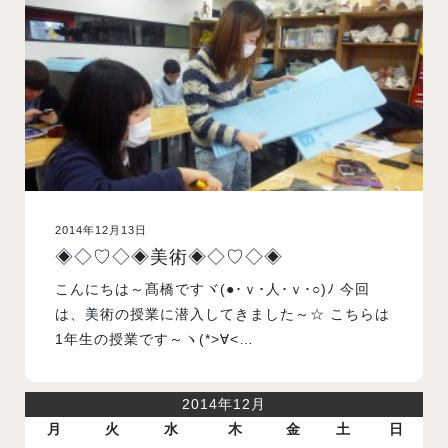
入試案内
学校情報
オープンキャンパス
2014年12月13日
訪問者別メニュー
◈◇♡◇◈美術◈◇♡◇◈
こんにちは～髙橋ですヾ(●･ｖ･人･ｖ･○)ﾉ 今回
は、美術の授業に潜入してきました～☆ こちらは
1年生の授業です～ヽ(*>∀<…
2014年12月
月
火
水
木
金
土
日