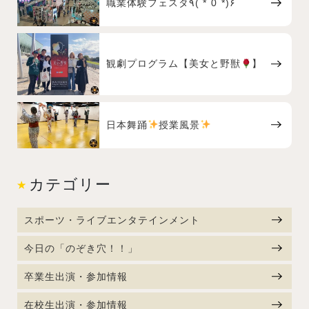
職業体験フェスタ٩( *˙0˙*)۶
観劇プログラム【美女と野獣
】
日本舞踊
授業風景
カテゴリー
スポーツ・ライブエンタテインメント
今日の「のぞき穴！！」
卒業生出演・参加情報
在校生出演・参加情報