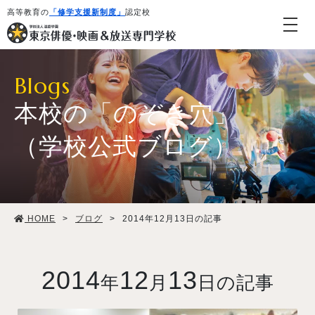
高等教育の
「修学支援新制度」
認定校
Blogs
本校の「のぞき穴」
（学校公式ブログ）
学校紹介・教育システム
HOME
>
ブログ
>
2014年12月13日の記事
専攻・コース紹介
学生生活
2014
12
13
年
月
日の記事
就職・デビュー