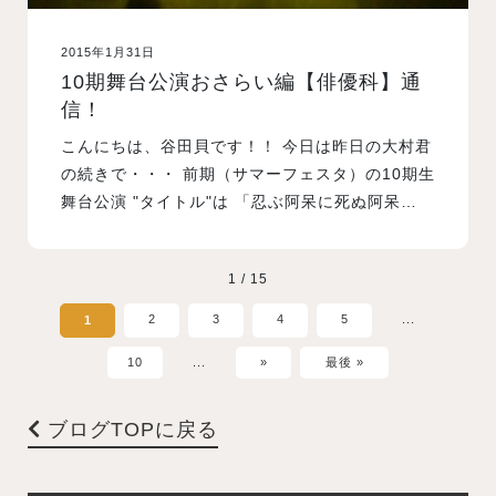
2015年1月31日
10期舞台公演おさらい編【俳優科】通
信！
こんにちは、谷田貝です！！ 今日は昨日の大村君
の続きで・・・ 前期（サマーフェスタ）の10期生
舞台公演 "タイトル"は 「忍ぶ阿呆に死ぬ阿呆…
1 / 15
2
3
4
5
...
1
10
...
»
最後 »
ブログTOPに戻る