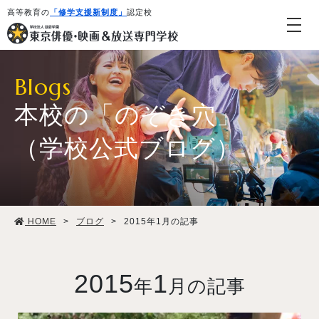
高等教育の
「修学支援新制度」
認定校
Blogs
本校の「のぞき穴」
（学校公式ブログ）
学校紹介・教育システム
HOME
>
ブログ
>
2015年1月の記事
専攻・コース紹介
学生生活
2015
1
年
月の記事
就職・デビュー