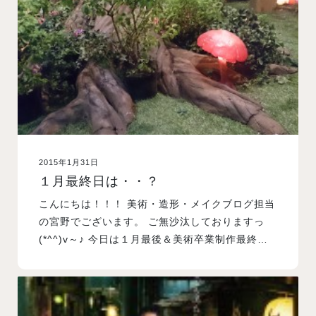
入試案内
学校情報
オープンキャンパス
2015年1月31日
訪問者別メニュー
１月最終日は・・？
こんにちは！！！ 美術・造形・メイクブログ担当
の宮野でございます。 ご無沙汰しておりますっ
(*^^)v～♪ 今日は１月最後＆美術卒業制作最終…