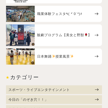
職業体験フェスタ٩( *˙0˙*)۶
観劇プログラム【美女と野獣
】
日本舞踊
授業風景
カテゴリー
スポーツ・ライブエンタテインメント
今日の「のぞき穴！！」