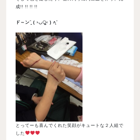
成!! !! !! !!
ド～ンˉ̞̭ ( ›◡ु‹ ) ˄̻ ̊
とってーも喜んでくれた笑顔がキュートな２人組で
した