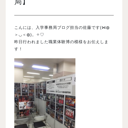
局】
入試案内
こんには、入学事務局ブログ担当の佐藤です(⋈◍
学校情報
＞◡＜◍)。✧♡
昨日行われました職業体験博の模様をお伝えしま
す！
オープンキャンパス
訪問者別メニュー