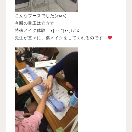
こんなブースでした(>ω<)
今回の目玉は☆☆☆
特殊メイク体験 ◖ฺ|´⌣`*|◗·˳♪⁎˚♫
先生が直々に、傷メイクをしてくれるのです～