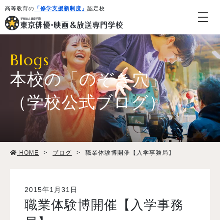
高等教育の
「修学支援新制度」
認定校
Blogs
本校の「のぞき穴」
（学校公式ブログ）
学校紹介・教育システム
HOME
>
ブログ
>
職業体験博開催【入学事務局】
専攻・コース紹介
学生生活
2015年1月31日
職業体験博開催【入学事務
就職・デビュー