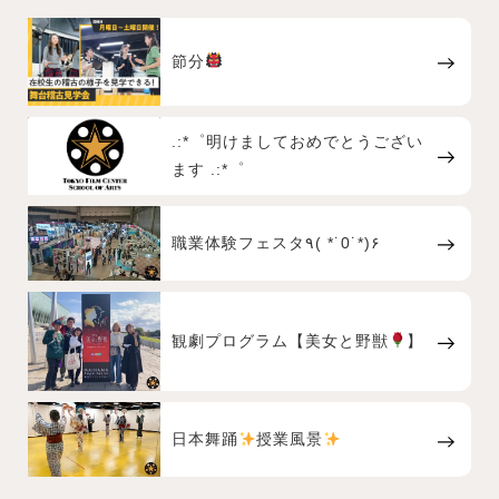
節分
.:*゜明けましておめでとうござい
ます .:*゜
職業体験フェスタ٩( *˙0˙*)۶
観劇プログラム【美女と野獣
】
日本舞踊
授業風景