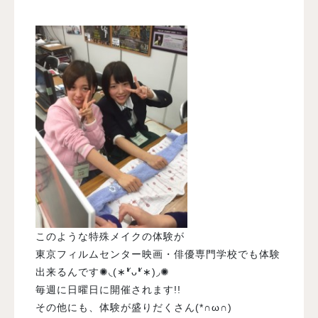
このような特殊メイクの体験が
東京フィルムセンター映画・俳優専門学校でも体験
出来るんです✺◟(∗❛ัᴗ❛ั∗)◞✺
毎週に日曜日に開催されます!!
その他にも、体験が盛りだくさん(*∩ω∩)