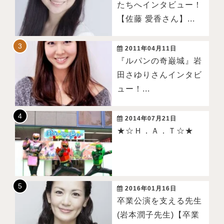
たちへインタビュー！
【佐藤 愛香さん】...
2011年04月11日
『ルパンの奇巌城』岩
田さゆりさんインタビ
ュー！...
2014年07月21日
★☆Ｈ．Ａ．Ｔ☆★
2016年01月16日
卒業公演を支える先生
(岩本潤子先生)【卒業