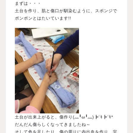
まずは・・・
土台を作り、肌と傷口が馴染むように、スポンジで
ポンポンとはたいています!!
土台が出来上がると、傷作り(灬╹ω╹灬)┣¨ｷ┣¨ｷ*
だんだん傷らしくなってきましたね～
そして色を足したり、傷の周りに内出血を作り、完