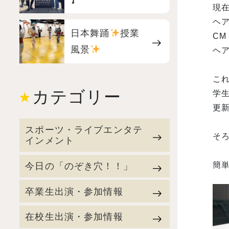
現
ヘ
日本舞踊
授業
C
風景
ヘ
こ
カテゴリー
学
更新
スポーツ・ライブエンタテ
そ
インメント
今日の「のぞき穴！！」
簡
卒業生出演・参加情報
在校生出演・参加情報