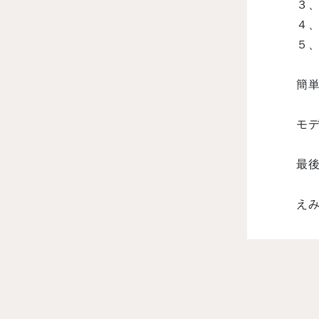
３
４
５
簡
モ
最
えみほ