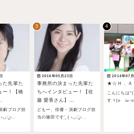
2日
2016年05月23日
2014年07
った先輩た
事務所の決まった先輩た
★☆Ｈ．Ａ
ュー！【橋
ちへインタビュー！【佐
こんにちは°( 
.
藤 愛香さん】...
すヾ(oゝω･o)ﾉ
演劇ブログ担
どもー、俳優・演劇ブログ担
›◡ु‹...
当の篠田ですˉ̞̭ ( ›◡ु‹...