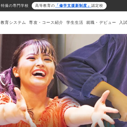
・特撮の専門学校
高等教育の
「修学支援新制度」
認定校
・教育システム
専攻・コース紹介
学生生活
就職・デビュー
入
穴」
グ）