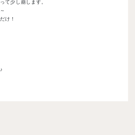
ぱって少し崩します。
す～
るだけ！
♪