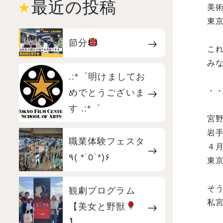
最近の投稿
美
東京
節分
こ
みな
.:*゜明けましてお
・
めでとうございま
す .:*゜
宮
岩
職業体験フェスタ
４
٩( *˙0˙*)۶
東
そ
観劇プログラム
私
【美女と野獣
】