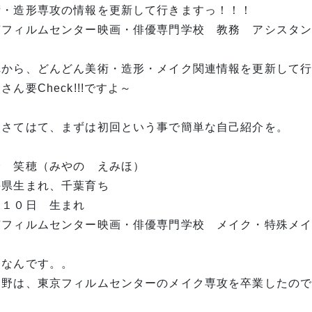
術・造形専攻の情報を更新して行きますっ！！！
フィルムセンター映画・俳優専門学校 教務 アシスタントの
れから、どんどん美術・造形・メイク関連情報を更新して
さん要Check!!!ですよ～
・さてはて、まずは初回という事で簡単な自己紹介を。
野 笑穂（みやの えみほ）
手県生まれ、千葉育ち
月１０日 生まれ
京フィルムセンター映画・俳優専門学校 メイク・特殊メ
うなんです。。
宮野は、東京フィルムセンターのメイク専攻を卒業したの