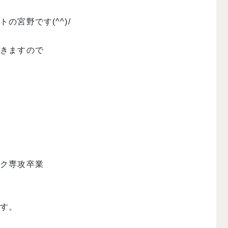
宮野です(^^)/
行きますので
イク専攻卒業
です。