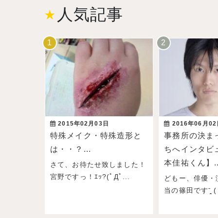
人気記事
2015年02月03日
2016年06月0
特殊メイク・特殊造形と
事務所の決ま
は・・？...
ちへインタビ
本佳祐くん】..
さて、お待たせ致しました！
宮野ですっ！ｴｯ?(ﾟДﾟ...
どもー、俳優・
当の篠田ですˉ̞̭ ( 