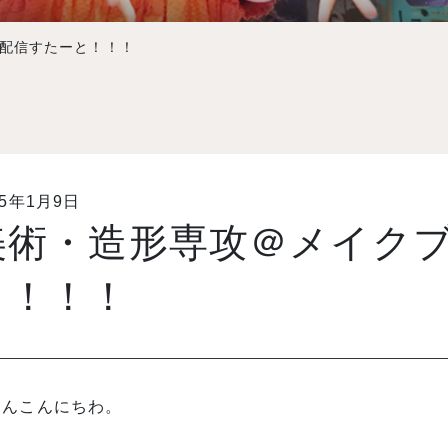
配信すたーと！！！
15年1月9日
美術・造形専攻＠メイク
と！！！
さんこんにちわ。