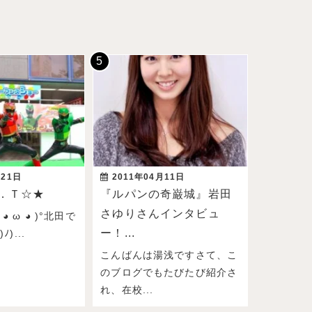
月21日
2011年04月11日
．Ｔ☆★
『ルパンの奇巌城』岩田
さゆりさんインタビュ
◕ ω ◕ )°北田で
ー！...
)...
こんばんは湯浅ですさて、こ
のブログでもたびたび紹介さ
れ、在校...