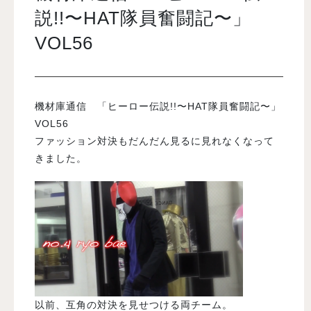
説!!〜HAT隊員奮闘記〜」
VOL56
入試案内
学校情報
機材庫通信 「ヒーロー伝説!!〜HAT隊員奮闘記〜」
VOL56
オープンキャンパス
ファッション対決もだんだん見るに見れなくなって
きました。
訪問者別メニュー
以前、互角の対決を見せつける両チーム。