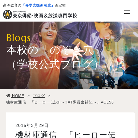
高等教育の
「修学支援新制度」
認定校
Blogs
本校の「のぞき穴」
（学校公式ブログ）
学校紹介・教育システム
HOME
>
ブログ
>
専攻・コース紹介
機材庫通信 「ヒーロー伝説!!〜HAT隊員奮闘記〜」VOL56
学生生活
2015年3月29日
機材庫通信 「ヒーロー伝
就職・デビュー