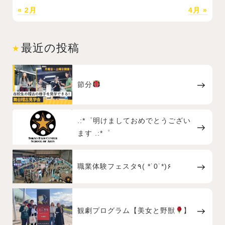
« 2月
4月 »
最近の投稿
節分
.:*゜明けましておめでとうござい
ます .:*゜
職業体験フェスタ٩( *˙0˙*)۶
観劇プログラム【美女と野獣
】