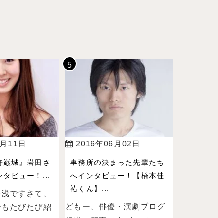
4月11日
2016年06月02日
奇巌城』岩田さ
事務所の決まった先輩たち
タビュー！...
へインタビュー！【橋本佳
祐くん】...
湯浅ですさて、
どもー、俳優・演劇ブログ
でもたびたび紹