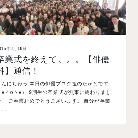
015年3月18日
卒業式を終えて。。。【俳優
科】通信！
こんにちわっ 本日の俳優ブログ担のたかとです
（●＾o＾●） 9期生の卒業式が無事に終わりまし
た。 ご卒業おめでとうございます。 自分が卒業
し…