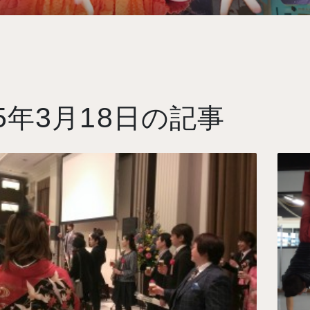
5
3
18
年
月
日の記事