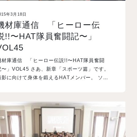
015年3月18日
機材庫通信 「ヒーロー伝
説!!〜HAT隊員奮闘記〜」
VOL45
機材庫通信 「ヒーロー伝説!!〜HAT隊員奮闘
記〜」VOL45 さあ、新章「スポーツ篇」です。
撮影に向けて身体を鍛えるHATメンバー。 ソ…