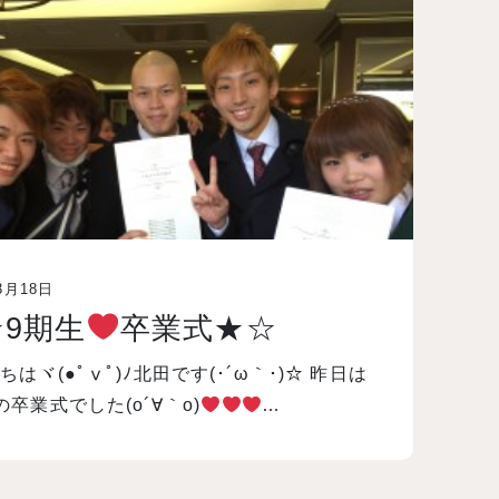
3月18日
★9期生
卒業式★☆
ちはヾ(●ﾟⅴﾟ)ﾉ北田です(･´ω｀･)☆ 昨日は
の卒業式でした(o´∀｀o)
…