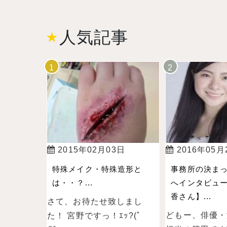
人気記事
2015年02月03日
2016年05月
特殊メイク・特殊造形と
事務所の決ま
は・・？...
へインタビュー
香さん】...
さて、お待たせ致しまし
どもー、俳優・
た！ 宮野ですっ！ｴｯ?(ﾟ