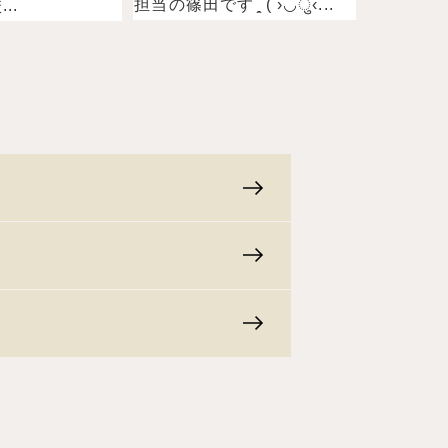
担当の篠田ですˉ̞̭ ( ›◡ु‹...
..