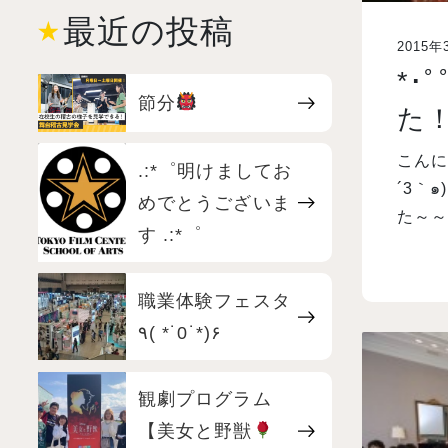
最近の投稿
2015年
*･
節分
た！ﾟ
こんにちは٩(๑´3｀๑)۶制作
.:*゜明けましてお
´3｀๑)۶٩(๑´3｀๑)۶ 昨日、3月17日は
めでとうございま
た～～
す .:*゜
職業体験フェスタ
٩( *˙0˙*)۶
観劇プログラム
【美女と野獣