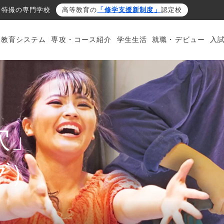
・特撮の専門学校
高等教育の
「修学支援新制度」
認定校
・教育システム
専攻・コース紹介
学生生活
就職・デビュー
入
穴」
グ）