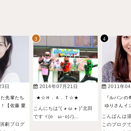
23日
2014年07月21日
2011年0
った先輩たち
★☆Ｈ．Ａ．Ｔ☆★
『ルパンの
！【佐藤 愛
ゆりさんイン
こんにちは°( ◕ ω ◕ )°北田
こんばんは
ですヾ(oゝω･o)ﾉ)...
演劇ブログ
このブログ