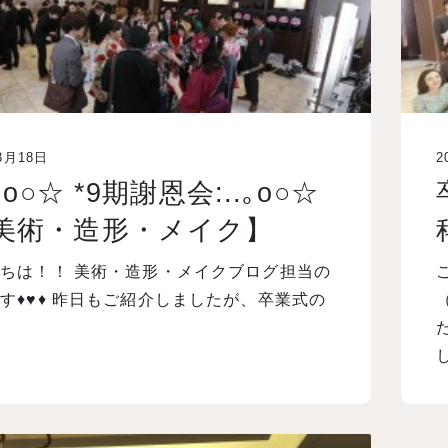
3月18日
2
.｡o○☆ *9期謝恩会:..｡o○☆
【美術・造形・メイク】
ちは！！ 美術・造形・メイクブログ担当の
す♦♥♦ 昨日もご紹介しましたが、卒業式の
…