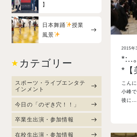
】
日本舞踊
授業
風景
2015年
*:.
カテゴリー
*
スポーツ・ライブエンタテ
こんに
インメント
小峰で
後に
今日の「のぞき穴！！」
卒業生出演・参加情報
在校生出演・参加情報