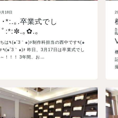
3月18日
2
ﾟﾟ･*:.｡.卒業式でし
:*:✼.｡✿.｡
科担当の西中です٩(๑
卒業式でし
～！！！ 3年間、お…