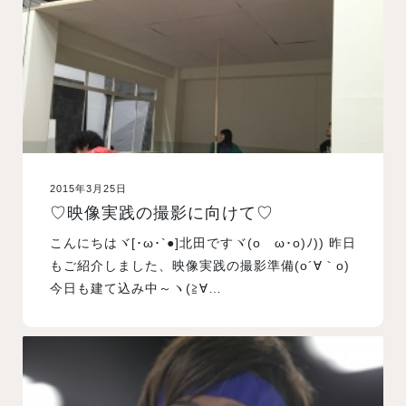
2015年3月25日
♡映像実践の撮影に向けて♡
こんにちはヾ[･ω･`●]北田ですヾ(oゝω･o)ﾉ)) 昨日
もご紹介しました、映像実践の撮影準備(o´∀｀o)
今日も建て込み中～ヽ(≧∀…