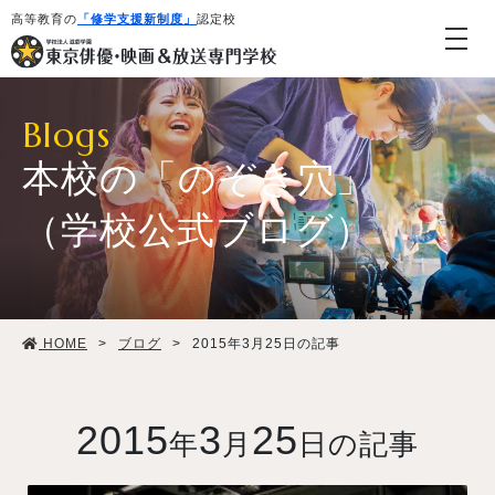
高等教育の
「修学支援新制度」
認定校
Blogs
本校の「のぞき穴」
（学校公式ブログ）
学校紹介・教育システム
HOME
>
ブログ
>
2015年3月25日の記事
専攻・コース紹介
学生生活
2015
3
25
年
月
日の記事
就職・デビュー