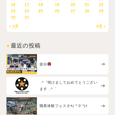
16
17
18
19
20
21
22
23
24
25
26
27
28
29
30
31
« 2月
4月 »
最近の投稿
節分
.:*゜明けましておめでとうござい
ます .:*゜
職業体験フェスタ٩( *˙0˙*)۶