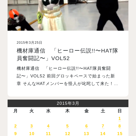
2015年3月25日
機材庫通信 「ヒーロー伝説!!〜HAT隊
員奮闘記〜」VOL52
機材庫通信 「ヒーロー伝説!!〜HAT隊員奮闘
記〜」VOL52 前回グロッキペースで始まった新
章 そんなHATメンバーを怪人が叱咤して来た！…
2015年3月
月
火
水
木
金
土
日
1
2
3
4
5
6
7
8
9
10
11
12
13
14
15