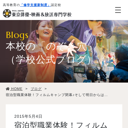
高等教育の
「修学支援新制度」
認定校
Blogs
本校の「のぞき穴」
（学校公式ブログ）
学校紹介・教育システム
HOME
>
ブログ
>
専攻・コース紹介
宿泊型職業体験！フィルムキャンプ閉幕♪そして明日からは…
学生生活
2015年5月4日
宿泊型職業体験！フィルム
就職・デビュー