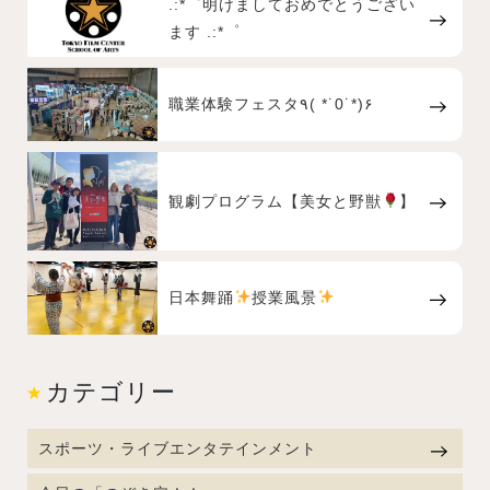
.:*゜明けましておめでとうござい
ます .:*゜
職業体験フェスタ٩( *˙0˙*)۶
観劇プログラム【美女と野獣
】
日本舞踊
授業風景
カテゴリー
スポーツ・ライブエンタテインメント