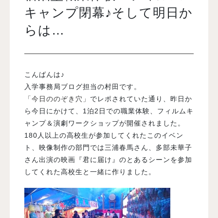
キャンプ閉幕♪そして明日か
らは…
入試案内
学校情報
こんばんは♪
入学事務局ブログ担当の村田です。
オープンキャンパス
「今日ののぞき穴」
でレポされていた通り、昨日か
ら今日にかけて、1泊2日での職業体験、フィルムキ
訪問者別メニュー
ャンプ＆演劇ワークショップが開催されました。
180人以上の高校生が参加してくれたこのイベン
ト、映像制作の部門では三浦春馬さん、多部未華子
さん出演の映画『君に届け』のとあるシーンを参加
してくれた高校生と一緒に作りました。