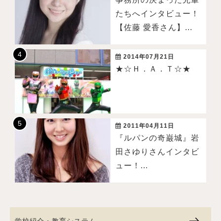
たちへインタビュー！
【佐藤 愛香さん】...
2014年07月21日
★☆Ｈ．Ａ．Ｔ☆★
2011年04月11日
『ルパンの奇巌城』岩
田さゆりさんインタビ
ュー！...