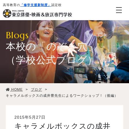
高等教育の
「修学支援新制度」
認定校
Blogs
本校の「のぞき穴」
（学校公式ブログ）
学校紹介・教育システム
HOME
>
ブログ
>
専攻・コース紹介
キャラメルボックスの成井豊先生によるワークショップ！（後編）
学生生活
2015年5月27日
キャラメルボックスの成井
就職・デビュー