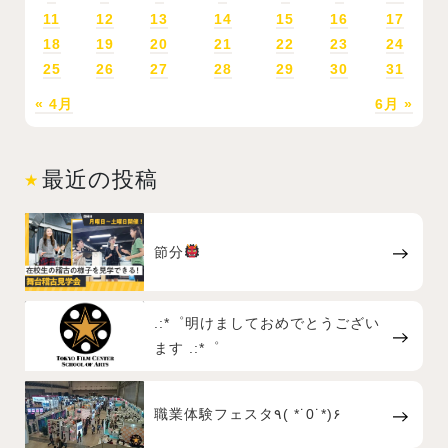
11
12
13
14
15
16
17
18
19
20
21
22
23
24
25
26
27
28
29
30
31
« 4月
6月 »
最近の投稿
節分
.:*゜明けましておめでとうござい
ます .:*゜
職業体験フェスタ٩( *˙0˙*)۶