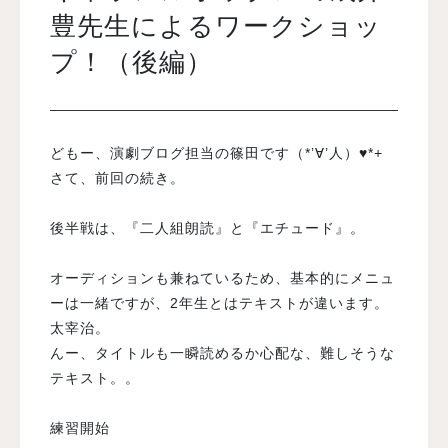
豊先生によるワークショッ
プ！（後編）
入試案内
学校情報
どもー、演劇ブログ担当の篠田です（*’∀’人）♥*+
さて、前回の続き。
オープンキャンパス
後半戦は、『二人組朗読』と『エチュード』。
訪問者別メニュー
オーディションも兼ねているため、基本的にメニュ
ーは一緒ですが、2年生とはテキストが違います。
太宰治。
んー、タイトルも一瞬読めるか心配な、難しそうな
テキスト。。
練習開始