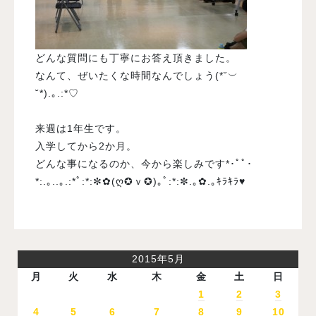
どんな質問にも丁寧にお答え頂きました。
なんて、ぜいたくな時間なんでしょう(*˘︶
˘*).｡.:*♡
来週は1年生です。
入学してから2か月。
どんな事になるのか、今から楽しみです*･ﾟﾟ･
*:.｡..｡.:*ﾟ:*:✼✿(ღ✪ｖ✪)｡ﾟ:*:✼.｡✿.｡ｷﾗｷﾗ♥
2015年5月
月
火
水
木
金
土
日
1
2
3
4
5
6
7
8
9
10