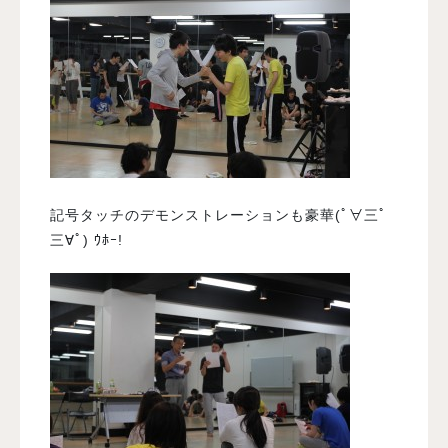
記号タッチのデモンストレーションも豪華(ﾟ∀三ﾟ
三∀ﾟ) ｳﾎｰ!