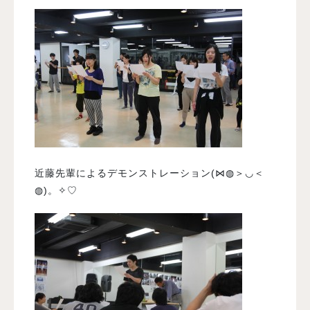
近藤先輩によるデモンストレーション(⋈◍＞◡＜
◍)。✧♡