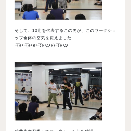
そして、10期を代表するこの男が、このワークショ
ップ全体の空気を変えました
=͟͟͞͞(๑•̀=͟͟͞͞(๑•̀д•́=͟͟͞͞(๑•̀д•́๑)=͟͟͞͞(๑•̀д•́