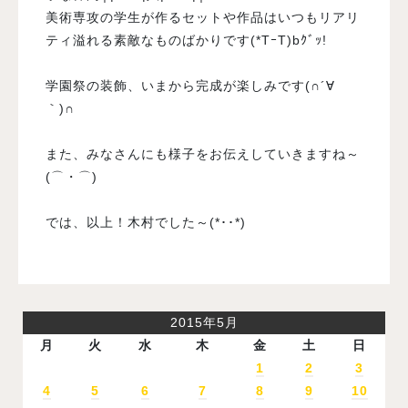
美術専攻の学生が作るセットや作品はいつもリアリ
ティ溢れる素敵なものばかりです(*TｰT)bｸﾞｯ!
学園祭の装飾、いまから完成が楽しみです(∩´∀
｀)∩
また、みなさんにも様子をお伝えしていきますね～
(⌒・⌒)ゞ
では、以上！木村でした～(*･･*)
2015年5月
月
火
水
木
金
土
日
1
2
3
4
5
6
7
8
9
10