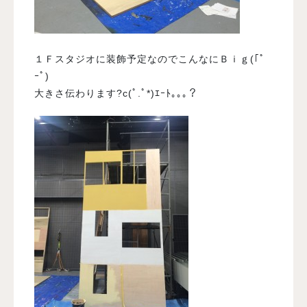
１Ｆスタジオに装飾予定なのでこんなにＢｉｇ(｢ﾟ
ｰﾟ)
大きさ伝わります?c(ﾟ.ﾟ*)ｴｰﾄ｡｡｡？