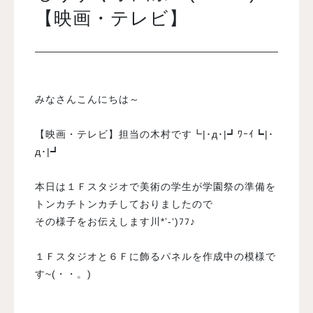
【映画・テレビ】
入試案内
学校情報
みなさんこんにちは～
オープンキャンパス
【映画・テレビ】担当の木村です┗|･д･|┛ﾜｰｲ┗|･
д･|┛
訪問者別メニュー
本日は１Ｆスタジオで美術の学生が学園祭の準備を
トンカチトンカチしておりましたので
その様子をお伝えします川*’-‘)ﾌﾌ♪
１Ｆスタジオと６Ｆに飾るパネルを作成中の模様で
す~(・・。)