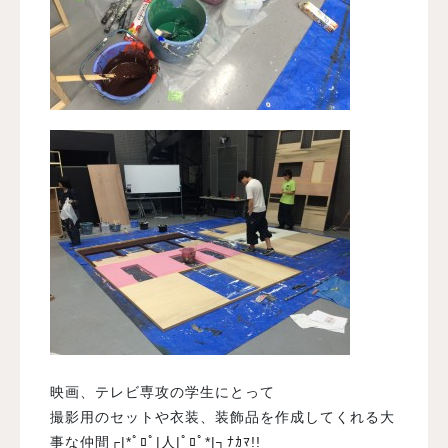
映画、テレビ専攻の学生にとって
撮影用のセットや衣装、装飾品を作成してくれる大
事な仲間┌|*ﾟﾛﾟ|人|ﾟﾛﾟ*|┐ﾅｶﾏ!!