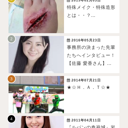
2015年02月03日
特殊メイク・特殊造形
とは・・？...
2016年05月23日
事務所の決まった先輩
たちへインタビュー！
【佐藤 愛香さん】...
2014年07月21日
★☆Ｈ．Ａ．Ｔ☆★
2011年04月11日
『ルパンの奇巌城』岩