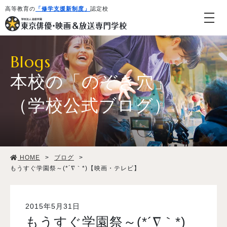
高等教育の
「修学支援新制度」
認定校
Blogs
本校の「のぞき穴」
（学校公式ブログ）
学校紹介・教育システム
HOME
>
ブログ
>
専攻・コース紹介
もうすぐ学園祭～(*´∇｀*)【映画・テレビ】
学生生活
2015年5月31日
もうすぐ学園祭～(*´∇｀*)
就職・デビュー