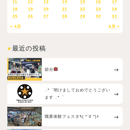
11
12
13
14
15
16
17
18
19
20
21
22
23
24
25
26
27
28
29
30
31
« 4月
6月 »
最近の投稿
節分
.:*゜明けましておめでとうござい
ます .:*゜
職業体験フェスタ٩( *˙0˙*)۶