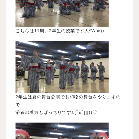
こちらは11期。2年生の授業です人*’A`∞)♪
2年生は
夏の舞台公演
でも和物の舞台をやりますの
で
浴衣の着方もばっちりですΣ(ﾟдﾟ|||))♡