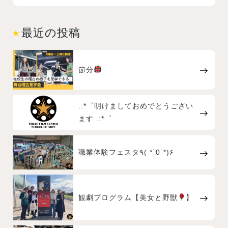
最近の投稿
節分
.:*゜明けましておめでとうござい
ます .:*゜
職業体験フェスタ٩( *˙0˙*)۶
観劇プログラム【美女と野獣
】