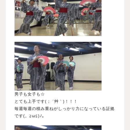
男子も女子も☆
とても上手です(； ´艸｀)！！！
毎週毎週の積み重ねがしっかり力になっている証拠
です(。≧ω≦)ﾉ。