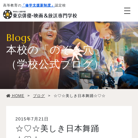
高等教育の
「修学支援新制度」
認定校
Blogs
本校の「のぞき穴」
（学校公式ブログ）
学校紹介・教育システム
HOME
>
ブログ
>
☆♡☆美しき日本舞踊☆♡☆
専攻・コース紹介
学生生活
2015年7月21日
☆♡☆美しき日本舞踊
就職・デビュー