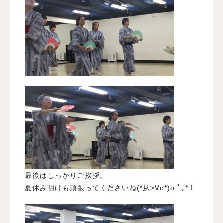
最後はしっかりご挨拶。
夏休み明けも頑張ってくださいね(*从>∀o*)o.ﾟ｡*！