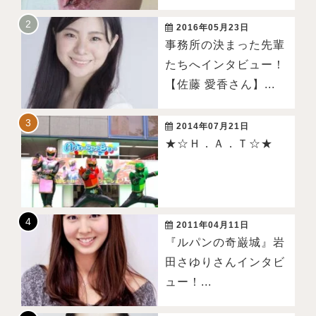
2016年05月23日
事務所の決まった先輩
たちへインタビュー！
【佐藤 愛香さん】...
2014年07月21日
★☆Ｈ．Ａ．Ｔ☆★
2011年04月11日
『ルパンの奇巌城』岩
田さゆりさんインタビ
ュー！...