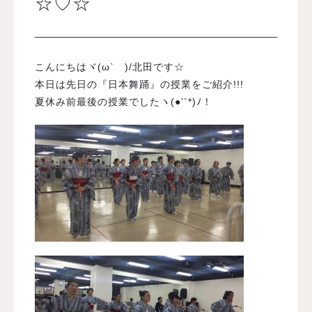
☆♡☆
入試案内
こんにちはヾ(ω` )/北田です☆
学校情報
本日は先日の『日本舞踊』の授業をご紹介!!!
夏休み前最後の授業でしたヽ(●’`*)ﾉ！
オープンキャンパス
訪問者別メニュー