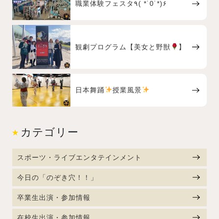
職業体験フェスタ٩( *˙0˙*)۶
観劇プログラム【美女と野獣
】
日本舞踊
授業風景
カテゴリー
スポーツ・ライブエンタテインメント
今日の「のぞき穴！！」
卒業生出演・参加情報
在校生出演・参加情報