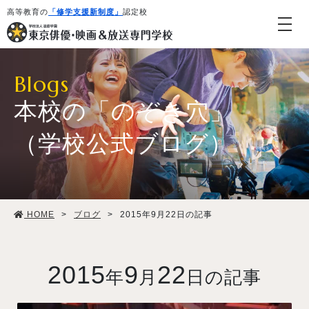
高等教育の
「修学支援新制度」
認定校
Blogs
本校の「のぞき穴」
（学校公式ブログ）
学校紹介・教育システム
HOME
>
ブログ
>
2015年9月22日の記事
専攻・コース紹介
学生生活
2015
9
22
年
月
日の記事
就職・デビュー