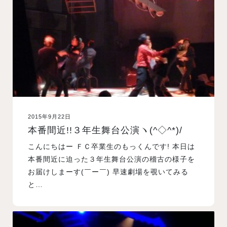
入試案内
学校情報
オープンキャンパス
2015年9月22日
訪問者別メニュー
本番間近!!３年生舞台公演ヽ(^◇^*)/
こんにちはー ＦＣ卒業生のもっくんです! 本日は
本番間近に迫った３年生舞台公演の稽古の様子を
お届けしまーす(￣ー￣) 早速劇場を覗いてみる
と…