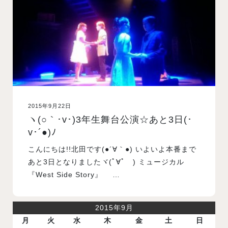
2015年9月22日
ヽ(○｀･v･)3年生舞台公演☆あと3日(･
v･´●)ﾉ
こんにちは!!北田です(●´∀｀●) いよいよ本番まで
あと3日となりましたヾ(ﾟ∀ﾟゞ) ミュージカル
『West Side Story』 …
2015年9月
月
火
水
木
金
土
日