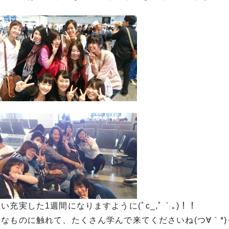
い充実した1週間になりますように(ﾟc_,ﾟ｀｡)！！
なものに触れて、たくさん学んで来てくださいね(つ∀｀*)っ