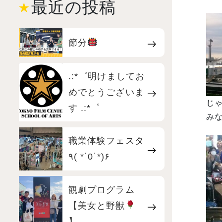
最近の投稿
節分
.:*゜明けましてお
めでとうございま
じゃ
す .:*゜
みな
職業体験フェスタ
٩( *˙0˙*)۶
観劇プログラム
【美女と野獣
】