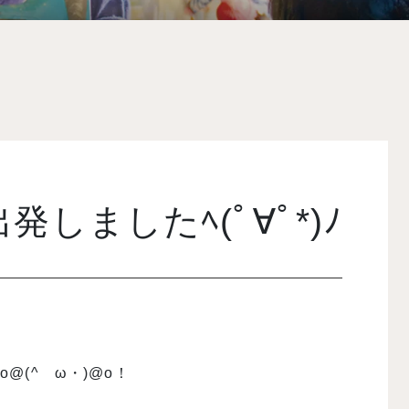
発しましたﾍ(ﾟ∀ﾟ*)ﾉ
(^ゝω・)@o！