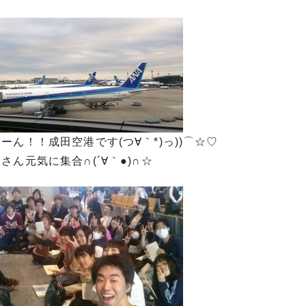
ーん！！成田空港です(つ∀｀*)っ))⌒☆♡
さん元気に集合∩(´∀｀●)∩☆