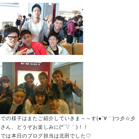
での様子はまたご紹介していきま～～す(●´∀｀)つ彡☆彡
さん、どうぞお楽しみに(*´▽｀)！！
はでは本日のブログ担当は北田でした♡