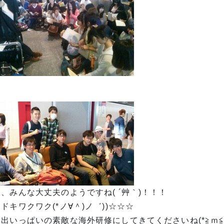
、みんな大丈夫のようですね( ´艸｀)！！！
ドキワクワク(*ノ∀＾)ノ゛))☆☆☆
出いっぱいの素敵な海外研修にしてきてくださいね(*≧ｍ≦