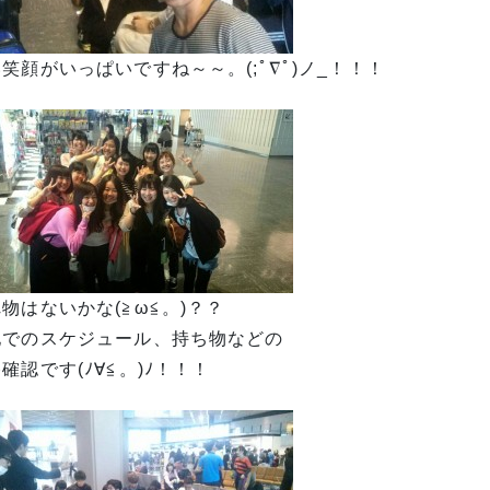
笑顔がいっぱいですね～～。(;ﾟ∇ﾟ)ノ_！！！
物はないかな(≧ω≦。)？？
地でのスケジュール、持ち物などの
確認です(ﾉ∀≦。)ﾉ！！！