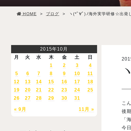
学生生活
HOME
>
ブログ
>
ヽ(*ﾟ∀ﾟ)ﾉ海外実学研修☆出発し
就職・デビュー
入試案内
2015年10月
月
火
水
木
金
土
日
20
学校情報
1
2
3
4
ヽ
5
6
7
8
9
10
11
オープンキャンパス
12
13
14
15
16
17
18
19
20
21
22
23
24
25
26
27
28
29
30
31
訪問者別メニュー
こん
« 9月
11月 »
後
「海
今日