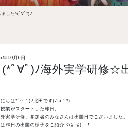
ましたﾍ(ﾟ∀ﾟ*)ﾉ
15年10月6日
(*ﾟ∀ﾟ)ﾉ海外実学研修☆出
にちは*´▽｀)ﾉ北田です(ﾉω｀*)
期授業がスタートした昨日、
外実学研修」参加者のみなさんは出国日でございました。o@
は昨日の出国の様子をご紹介ヾ(≧з≦)ゞ！