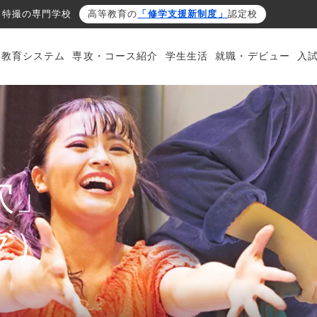
・特撮の専門学校
高等教育の
「修学支援新制度」
認定校
・教育システム
専攻・コース紹介
学生生活
就職・デビュー
入
穴」
グ）