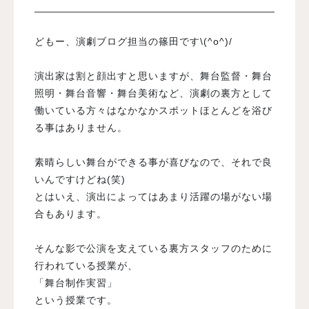
入試案内
どもー、演劇ブログ担当の篠田です\(^o^)/
演出家は割と顔出すと思いますが、舞台監督・舞台
学校情報
照明・舞台音響・舞台美術など、演劇の裏方として
働いている方々はなかなかスポットほとんどを浴び
オープンキャンパス
る事はありません。
素晴らしい舞台ができる事が喜びなので、それで良
訪問者別メニュー
いんですけどね(笑)
とはいえ、演出によってはあまり活躍の場がない場
合もあります。
そんな影で公演を支えている裏方スタッフのために
行われている授業が、
「舞台制作実習」
という授業です。