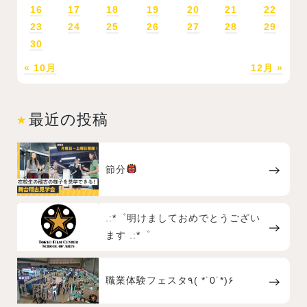
16
17
18
19
20
21
22
23
24
25
26
27
28
29
30
« 10月
12月 »
最近の投稿
節分
.:*゜明けましておめでとうござい
ます .:*゜
職業体験フェスタ٩( *˙0˙*)۶