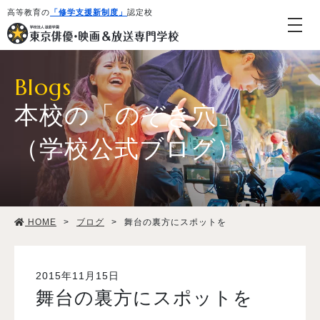
高等教育の
「修学支援新制度」
認定校
Blogs
本校の「のぞき穴」
（学校公式ブログ）
学校紹介・教育システム
HOME
>
ブログ
>
舞台の裏方にスポットを
専攻・コース紹介
学生生活
2015年11月15日
舞台の裏方にスポットを
就職・デビュー