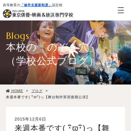
高等教育の
「修学支援新制度」
認定校
Blogs
本校の「のぞき穴」
（学校公式ブログ）
学校紹介・教育システム
HOME
>
ブログ
>
専攻・コース紹介
来週本番です( ･ิϖ･ิ)っ【舞台制作実習後期公演】
学生生活
2015年12月6日
来週本番です( ･ิϖ･ิ)っ【舞
就職・デビュー