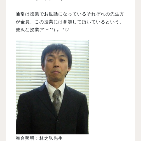
通常は授業でお世話になっているそれぞれの先生方
が全員、この授業には参加して頂いているという、
贅沢な授業(*˘︶˘*).｡.:*♡
舞台照明：林之弘先生