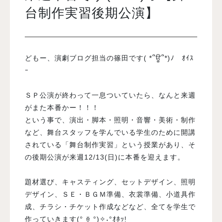
台制作実習後期公演】
入試案内
どもー、演劇ブログ担当の篠田です( *՞ਊ՞*)ﾉ ｵｲｽ
学校情報
ｰ
オープンキャンパス
ＳＰ公演が終わって一息ついていたら、なんと来週
がまた本番かー！！！
訪問者別メニュー
という事で、演出・脚本・照明・音響・美術・制作
など、舞台スタッフを学んでいる学生のために開講
されている「舞台制作実習」という授業があり、そ
の後期公演が来週12/13(日)に本番を迎えます。
題材選び、キャスティング、セットデザイン、照明
デザイン、ＳＥ・ＢＧＭ準備、衣裳準備、小道具作
成、チラシ・チケット作成などなど、全てを学生で
作っていきます(° ꈊ °)✧˖°ｵﾎｯ!