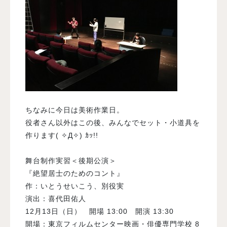
ちなみに今日は美術作業日。
役者さん以外はこの後、みんなでセット・小道具を
作ります( ✧Д✧) ｶｯ!!
舞台制作実習＜後期公演＞
『絶望居士のためのコント』
作：いとうせいこう、別役実
演出：喜代田佑人
12月13日（日） 開場 13:00 開演 13:30
開場：東京フィルムセンター映画・俳優専門学校 8