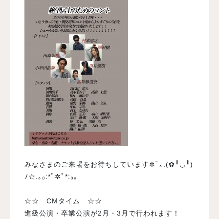
みなさまのご来場をお待ちしています✲ﾟ｡.(✿╹◡╹)
ﾉ☆.｡₀:*ﾟ✲ﾟ*:₀｡
☆☆ CMタイム ☆☆
進級公演・卒業公演が2月・3月で行われます！