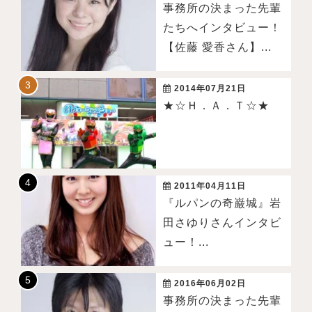
事務所の決まった先輩
たちへインタビュー！
【佐藤 愛香さん】...
2014年07月21日
★☆Ｈ．Ａ．Ｔ☆★
2011年04月11日
『ルパンの奇巌城』岩
田さゆりさんインタビ
ュー！...
2016年06月02日
事務所の決まった先輩