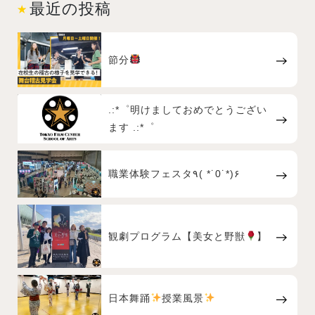
最近の投稿
節分
.:*゜明けましておめでとうござい
ます .:*゜
職業体験フェスタ٩( *˙0˙*)۶
観劇プログラム【美女と野獣
】
日本舞踊
授業風景