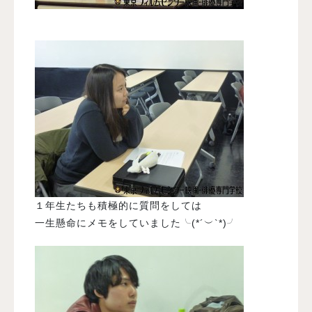
１年生たちも積極的に質問をしては
一生懸命にメモをしていました╰(*´︶`*)╯