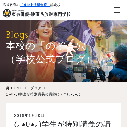
高等教育の
「修学支援新制度」
認定校
Blogs
本校の「のぞき穴」
（学校公式ブログ）
学校紹介・教育システム
HOME
>
ブログ
>
専攻・コース紹介
(｡◕0◕｡)学生が特別講義の講師に？？(｡◕｡◕｡)
学生生活
2016年1月30日
(｡◕0◕｡)学生が特別講義の講
就職・デビュー