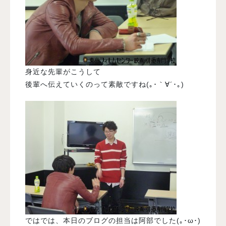
身近な先輩がこうして
後輩へ伝えていくのって素敵ですね(｡･｀∀´･｡)
ではでは、本日のブログの担当は阿部でした(｡･ω･)