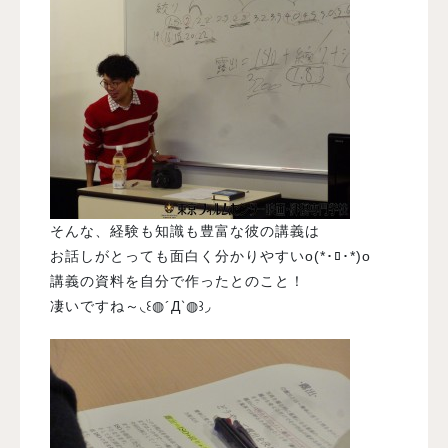
そんな、経験も知識も豊富な彼の講義は
お話しがとっても面白く分かりやすいo(*･ﾛ･*)o
講義の資料を自分で作ったとのこと！
凄いですね～◟꒰◍´Д‵◍꒱◞