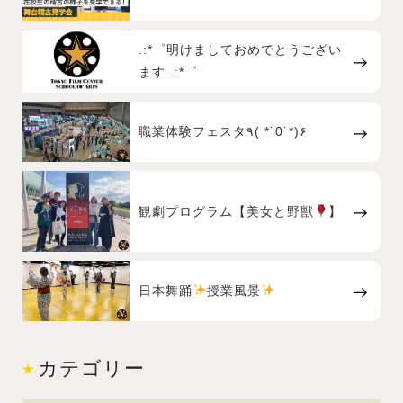
.:*゜明けましておめでとうござい
ます .:*゜
職業体験フェスタ٩( *˙0˙*)۶
観劇プログラム【美女と野獣
】
日本舞踊
授業風景
カテゴリー