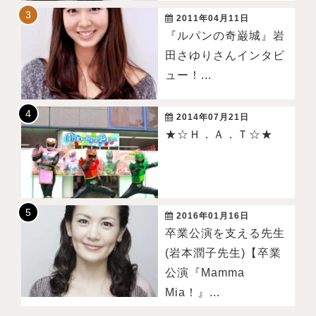
2011年04月11日
『ルパンの奇巌城』岩
田さゆりさんインタビ
ュー！...
2014年07月21日
★☆Ｈ．Ａ．Ｔ☆★
2016年01月16日
卒業公演を支える先生
(岩本潤子先生)【卒業
公演『Mamma
Mia！』...