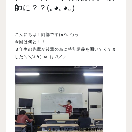
師に？？(｡◕｡◕｡)
入試案内
こんにちは！阿部です(๑･ิω･ิ)っ
学校情報
今回は何と！！
３年生の先輩が後輩の為に特別講義を開いてくてま
オープンキャンパス
した＼＼\\ ٩( ‘ω’ )و //／／
訪問者別メニュー