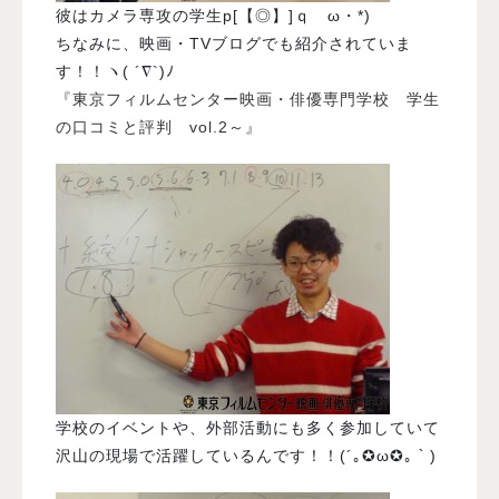
彼はカメラ専攻の学生p[【◎】]ｑゝω・*)
ちなみに、映画・TVブログでも紹介されていま
す！！ヽ( ´∇`)ﾉ
『東京フィルムセンター映画・俳優専門学校 学生
の口コミと評判 vol.2～』
学校のイベントや、外部活動にも多く参加していて
沢山の現場で活躍しているんです！！(´｡✪ω✪｡｀)