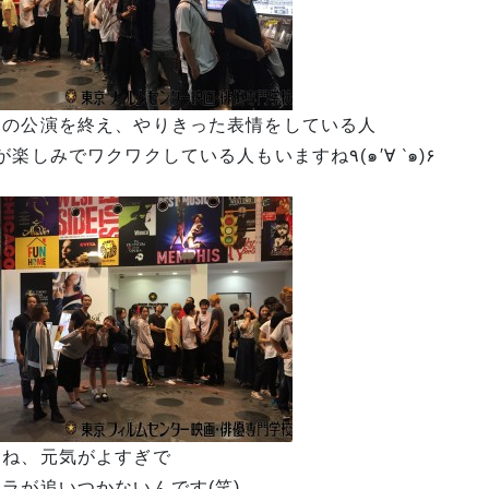
ての公演を終え、やりきった表情をしている人
HRが楽しみでワクワクしている人もいますね٩(๑′∀ ‵๑)۶
うね、元気がよすぎで
ラが追いつかないんです(笑)