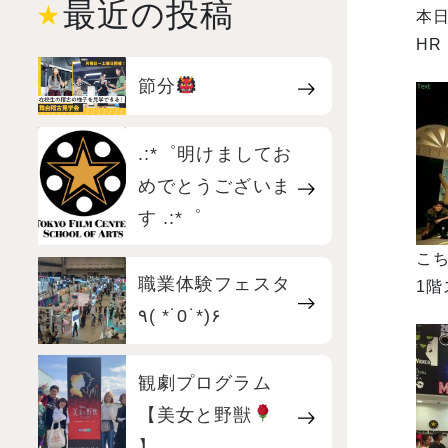
最近の投稿
本
HR
節分
.:*゜明けましてお
めでとうございま
す .:*゜
こ
職業体験フェスタ
1階
٩( *˙0˙*)۶
観劇プログラム
【美女と野獣
】