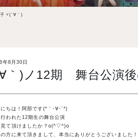
子ヾ(´∀｀)
16年8月30日
´∀｀)ノ12期 舞台公演後
にちは！阿部です(*｀･∀･´*)
日行われた12期生の舞台公演
見て頂けましたか？o(^▽^)o
山の方に来て頂きまして、本当にありがとうございました