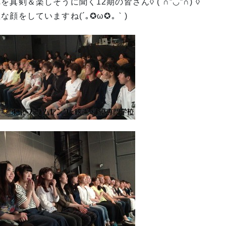
を真剣＆楽しそうに聞く12期の皆さん◊ ( ∩”◡”∩) ◊
な顔をしていますね(´｡✪ω✪｡｀)