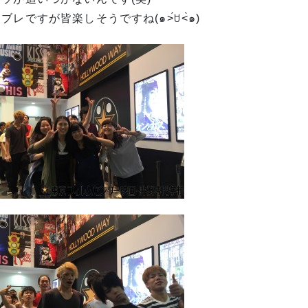
ブレですが皆楽しそうですね(๑˃́ꇴ˂̀๑)