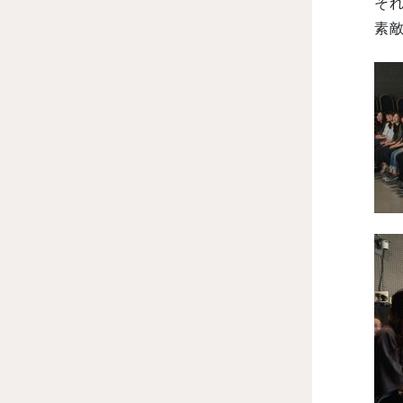
それ
素敵