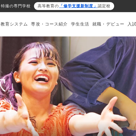
・特撮の専門学校
高等教育の
「修学支援新制度」
認定校
・教育システム
専攻・コース紹介
学生生活
就職・デビュー
入
穴」
グ）