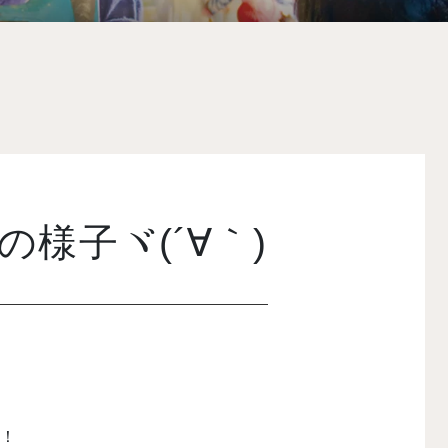
の様子ヾ(´∀｀)
！！