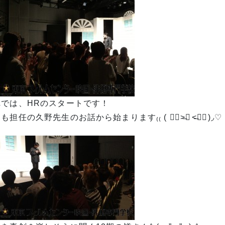
れでは、HRのスタートです！
も担任の久野先生のお話から始まります₍₍ ( ๑॔˃̶◡ ˂̶๑॓)◞♡