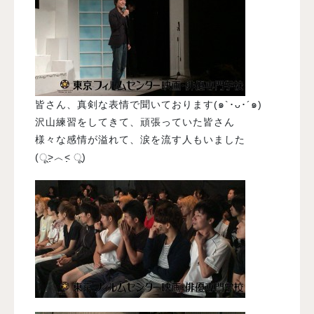
皆さん、真剣な表情で聞いております(๑`･ᴗ･´๑)
沢山練習をしてきて、頑張っていた皆さん
様々な感情が溢れて、涙を流す人もいました
(ू˃̣̣̣̣̣̣︿˂̣̣̣̣̣̣ ू)