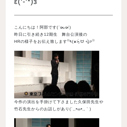
ε(‘-‘*)з
入試案内
こんにちは！阿部です(ˊo̶̶̷ᴗo̶̶̷`)
学校情報
昨日に引き続き12期生 舞台公演後の
HRの様子をお伝え致します⁽⁽٩(๑˃̶͈̀ ᗨ ˂̶͈́)۶⁾⁾
オープンキャンパス
訪問者別メニュー
今作の演出を手掛けて下さました久保田先生や
竹石先生からのお話しがあり(´,,•ω•,,｀)