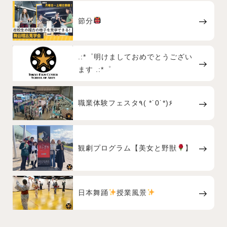
節分
.:*゜明けましておめでとうござい
ます .:*゜
職業体験フェスタ٩( *˙0˙*)۶
観劇プログラム【美女と野獣
】
日本舞踊
授業風景