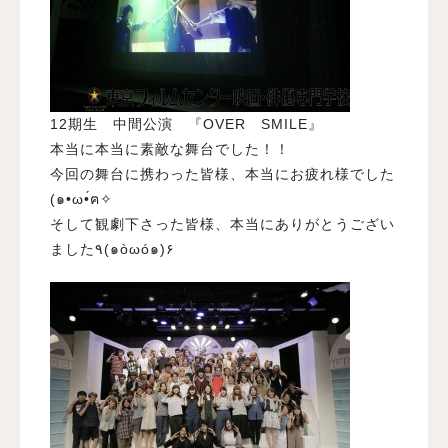
12期生 中間公演 『OVER SMILE』
本当に本当に素敵な舞台でした！！
今回の舞台に携わった皆様、本当にお疲れ様でした
(๑•ω•́ฅ✧
そして観劇下さった皆様、本当にありがとうござい
ました٩(๑òωó๑)۶