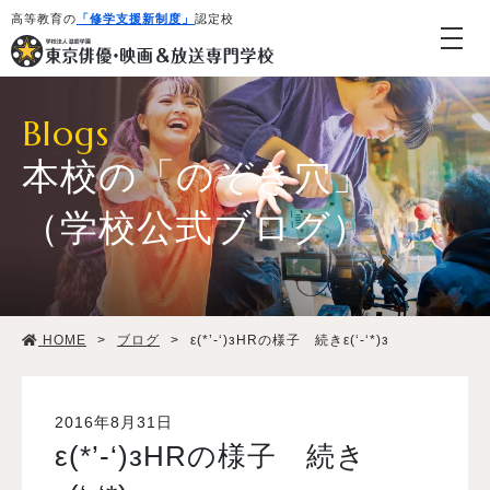
高等教育の
「修学支援新制度」
認定校
Blogs
本校の「のぞき穴」
（学校公式ブログ）
学校紹介・教育システム
HOME
>
ブログ
>
ε(*’-‘)зHRの様子 続きε(‘-‘*)з
専攻・コース紹介
学生生活
2016年8月31日
ε(*’-‘)зHRの様子 続き
就職・デビュー