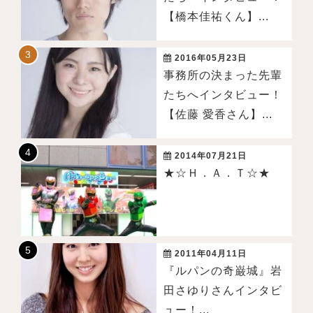
【橋本佳祐くん】...
2016年05月23日
事務所の決まった先輩
たちへインタビュー！
【佐藤 愛香さん】...
2014年07月21日
★☆Ｈ．Ａ．Ｔ☆★
2011年04月11日
『ルパンの奇巌城』岩
田さゆりさんインタビ
ュー！...