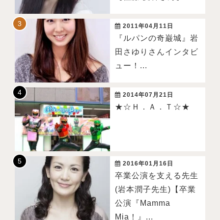
2011年04月11日
『ルパンの奇巌城』岩
田さゆりさんインタビ
ュー！...
2014年07月21日
★☆Ｈ．Ａ．Ｔ☆★
2016年01月16日
卒業公演を支える先生
(岩本潤子先生)【卒業
公演『Mamma
Mia！』...