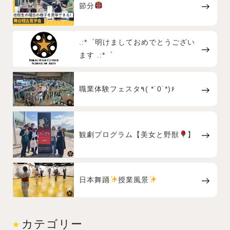
節分
.:*゜明けましておめでとうござい
ます .:*゜
職業体験フェスタ٩( *˙0˙*)۶
観劇プログラム【美女と野獣
】
日本舞踊
授業風景
カテゴリー