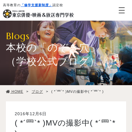
高等教育の
「修学支援新制度」
認定校
Blogs
本校の「のぞき穴」
（学校公式ブログ）
学校紹介・教育システム
HOME
>
ブログ
>
( *´罒`* )MVの撮影中( *´罒`* )
専攻・コース紹介
学生生活
2016年12月6日
( *´罒`* )MVの撮影中( *´罒`*
就職・デビュー