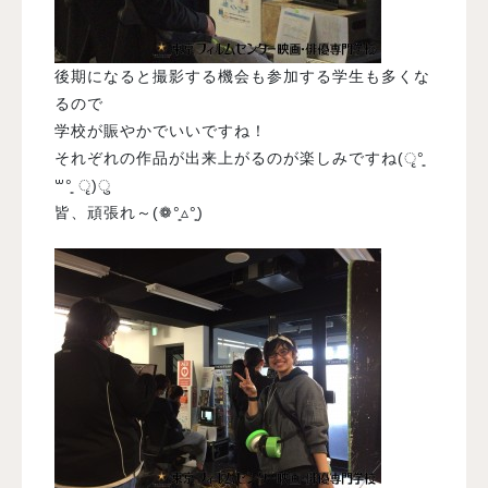
後期になると撮影する機会も参加する学生も多くな
るので
学校が賑やかでいいですね！
それぞれの作品が出来上がるのが楽しみですね(ृ°͈
꒳​°͈ ृ)ु
皆、頑張れ～(❁°͈▵°͈)