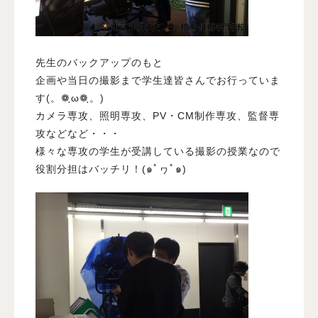
先生のバックアップのもと
企画や当日の撮影まで学生達皆さんでお行っていま
す(。❁ฺω❁ฺ。)
カメラ専攻、照明専攻、PV・CM制作専攻、監督専
攻などなど・・・
様々な専攻の学生が受講している撮影の授業なので
役割分担はバッチリ！(๑ﾟヮﾟ๑)