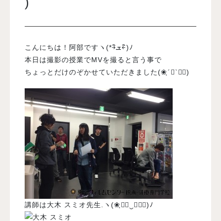
)
入試案内
こんにちは！阿部ですヽ(*￫ิܫ￩ิ)ﾉ
学校情報
本日は撮影の授業でMVを撮ると言う事で
ちょっとだけのぞかせていただきました(❀ฺ´∀`❀ฺ)
オープンキャンパス
訪問者別メニュー
講師は大木 スミオ先生.ヽ(❀ฺ◕ฺ‿ฺ◕ฺ)ﾉ