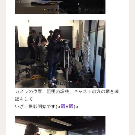
カメラの位置、照明の調整、キャストの方の動き確
認をして
いざ、撮影開始です(σ
ฺ∀
ฺ)σ