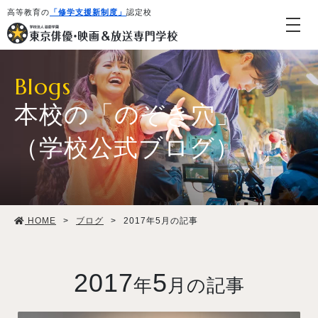
高等教育の
「修学支援新制度」
認定校
Blogs
本校の「のぞき穴」
（学校公式ブログ）
学校紹介・教育システム
HOME
>
ブログ
>
2017年5月の記事
専攻・コース紹介
学生生活
2017
5
年
月の記事
就職・デビュー