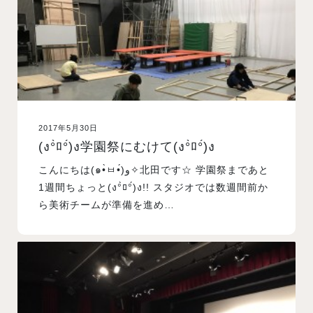
2017年5月30日
(ง°̀ﾛ°́)ง学園祭にむけて(ง°̀ﾛ°́)ง
こんにちは(๑•̀ㅂ•́)و✧北田です☆ 学園祭まであと
1週間ちょっと(ง°̀ﾛ°́)ง!! スタジオでは数週間前か
ら美術チームが準備を進め…