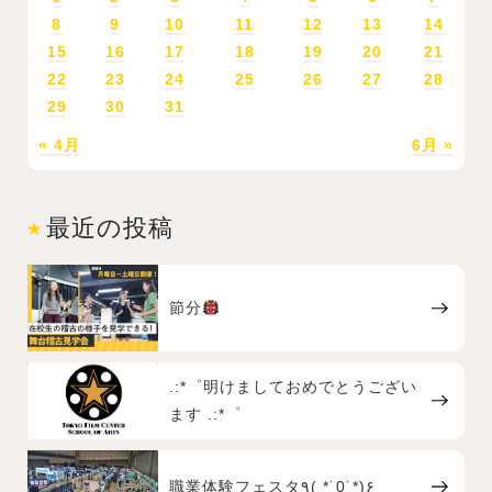
8
9
10
11
12
13
14
15
16
17
18
19
20
21
22
23
24
25
26
27
28
29
30
31
« 4月
6月 »
最近の投稿
節分
.:*゜明けましておめでとうござい
ます .:*゜
職業体験フェスタ٩( *˙0˙*)۶