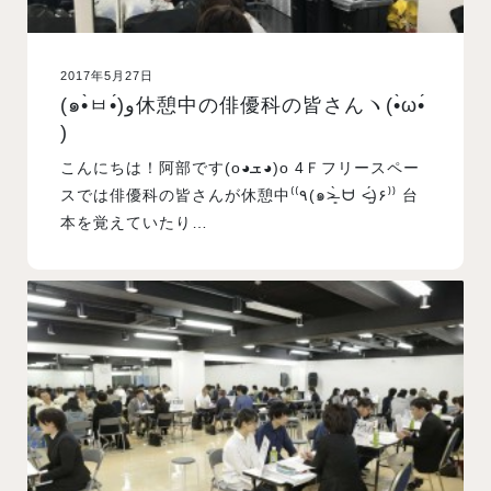
2017年5月27日
(๑•̀ㅂ•́)و休憩中の俳優科の皆さんヽ(•̀ω•́
)ゝ
こんにちは！阿部です(o◕ܫ◕)o 4Ｆフリースペー
スでは俳優科の皆さんが休憩中⁽⁽٩(๑˃̶͈̀ ᗨ ˂̶͈́)۶⁾⁾ 台
本を覚えていたり…