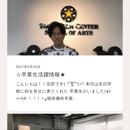
入試案内
学校情報
オープンキャンパス
2017年5月31日
訪問者別メニュー
☆卒業生活躍情報★
こんにちは！！北田です( *՞ਊ՞*)ﾉ♡ 本日は先日学
校に顔を見せに来てくれた 卒業生がいました(๑•̀
ㅂ•́)و✧！！！ 9期俳優科卒業…