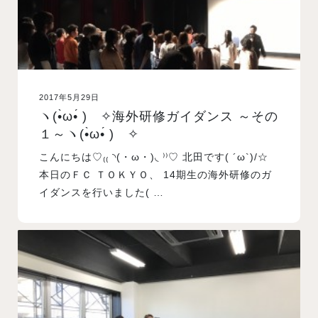
2017年5月29日
ヽ(•̀ω•́ )ゝ✧海外研修ガイダンス ～その
１～ヽ(•̀ω•́ )ゝ✧
こんにちは♡₍₍ ◝(・ω・)◟ ⁾⁾♡ 北田です( ´ω`)/☆
本日のＦＣ ＴＯＫＹＯ、 14期生の海外研修のガ
イダンスを行いました( …