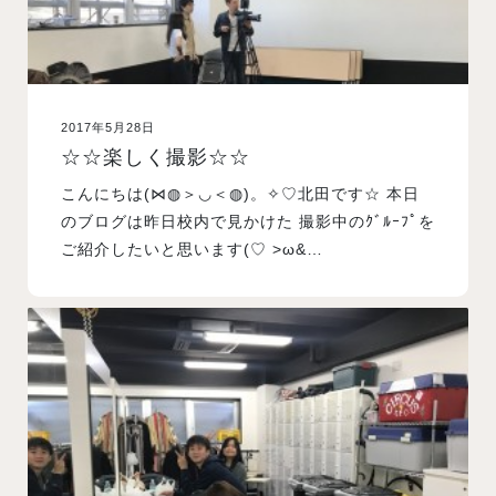
2017年5月28日
☆☆楽しく撮影☆☆
こんにちは(⋈◍＞◡＜◍)。✧♡北田です☆ 本日
のブログは昨日校内で見かけた 撮影中のｸﾞﾙｰﾌﾟを
ご紹介したいと思います(♡ >ω&…