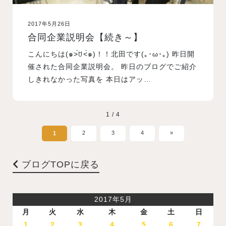
2017年5月26日
合同企業説明会【続き～】
こんにちは(๑˃́ꇴ˂̀๑)！！北田です(｡･ω･｡) 昨日開
催された合同企業説明会。 昨日のブログでご紹介
しきれなかった写真を 本日はアッ…
1 / 4
2
3
4
»
1
ブログTOPに戻る
2017年5月
月
火
水
木
金
土
日
1
2
3
4
5
6
7