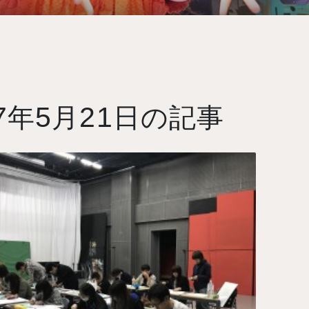
7
5
21
年
月
日の記事