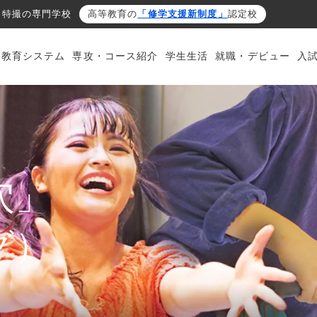
・特撮の専門学校
高等教育の
「修学支援新制度」
認定校
・教育システム
専攻・コース紹介
学生生活
就職・デビュー
入
穴」
グ）