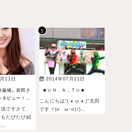
4月11日
2014年07月21日
奇巌城』岩田さ
★☆Ｈ．Ａ．Ｔ☆★
タビュー！...
こんにちは°( ◕ ω ◕ )°北田
湯浅ですさて、
ですヾ(oゝω･o)ﾉ)...
でもたびたび紹
..