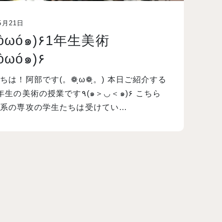
5月21日
๑òωó๑)۶
ちは！阿部です(。❁ฺω❁ฺ。) 本日ご紹介する
美術の授業です٩(๑＞◡＜๑)۶ こちら
術系の専攻の学生たちは受けてい…