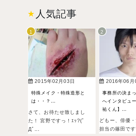
人気記事
2015年02月03日
2016年06月
特殊メイク・特殊造形と
事務所の決ま
は・・？...
へインタビュ
祐くん】...
さて、お待たせ致しまし
どもー、俳優・
た！ 宮野ですっ！ｴｯ?(ﾟ
担当の篠田ですˉ̞̭ (
Дﾟ...