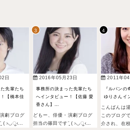
02日
2016年05月23日
2011年0
った先輩たち
事務所の決まった先輩たち
『ルパンの
ー！【橋本佳
へインタビュー！【佐藤 愛
ゆりさんイン
香さん】...
こんばんは
演劇ブログ
どもー、俳優・演劇ブログ
このブログ
 ›◡ु‹...
担当の篠田ですˉ̞̭ ( ›◡ु‹...
介され、在校.