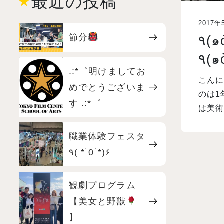
最近の投稿
2017年
節分
٩(๑òωó๑)۶1年生美術
٩(
.:*゜明けましてお
こんに
めでとうございま
のは1年生の
す .:*゜
は美
職業体験フェスタ
٩( *˙0˙*)۶
観劇プログラム
【美女と野獣
】