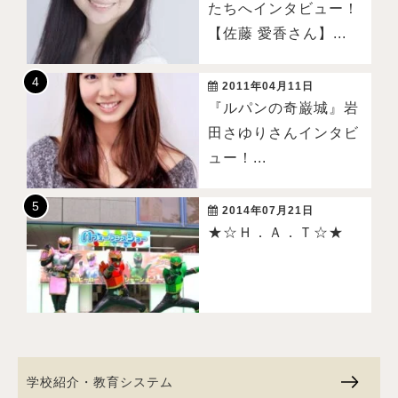
たちへインタビュー！
【佐藤 愛香さん】...
2011年04月11日
『ルパンの奇巌城』岩
田さゆりさんインタビ
ュー！...
2014年07月21日
★☆Ｈ．Ａ．Ｔ☆★
学校紹介・教育システム