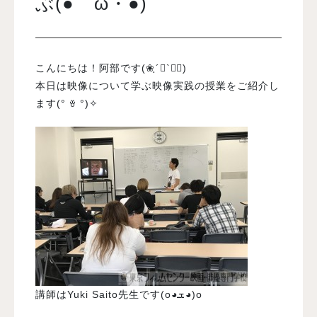
ぶ(●ゝω・●)
入試案内
こんにちは！阿部です(❀ฺ´∀`❀ฺ)
学校情報
本日は映像について学ぶ映像実践の授業をご紹介し
ます(° ꈊ °)✧
オープンキャンパス
訪問者別メニュー
講師はYuki Saito先生です(o◕ܫ◕)o