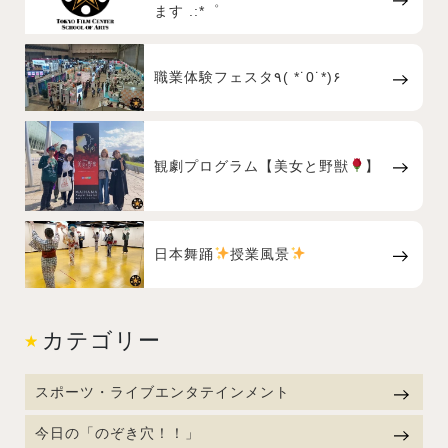
ます .:*゜
職業体験フェスタ٩( *˙0˙*)۶
観劇プログラム【美女と野獣
】
日本舞踊
授業風景
カテゴリー
スポーツ・ライブエンタテインメント
今日の「のぞき穴！！」