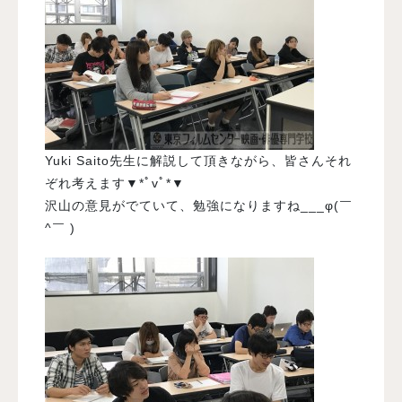
Yuki Saito先生に解説して頂きながら、皆さんそれ
ぞれ考えます▼*ﾟvﾟ*▼
沢山の意見がでていて、勉強になりますね___φ(￣
^￣ )