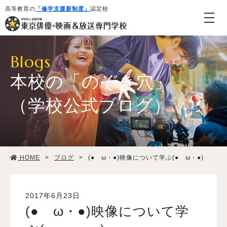
高等教育の
「修学支援新制度」
認定校
Blogs
本校の「のぞき穴」
（学校公式ブログ）
学校紹介・教育システム
HOME
>
ブログ
>
(●ゝω・●)映像について学ぶ(●ゝω・●)
専攻・コース紹介
学生生活
2017年6月23日
(●ゝω・●)映像について学
就職・デビュー