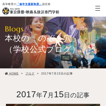
高等教育の
「修学支援新制度」
認定校
Blogs
本校の「のぞき穴」
（学校公式ブログ）
学校紹介・教育システム
HOME
>
ブログ
>
2017年7月15日の記事
専攻・コース紹介
学生生活
2017
7
15
年
月
日の記事
就職・デビュー