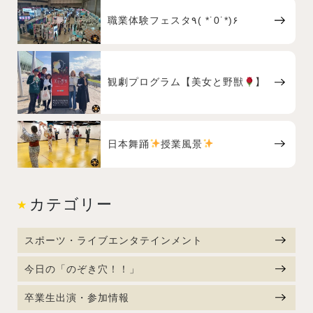
職業体験フェスタ٩( *˙0˙*)۶
観劇プログラム【美女と野獣
】
日本舞踊
授業風景
カテゴリー
スポーツ・ライブエンタテインメント
今日の「のぞき穴！！」
卒業生出演・参加情報