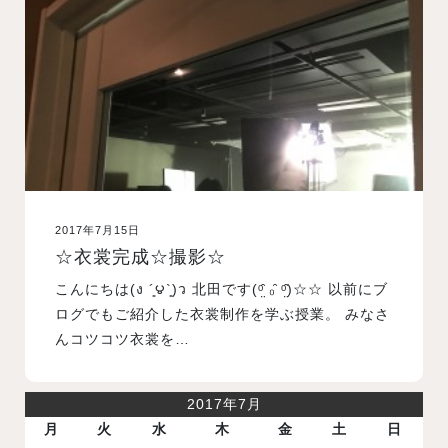
入試案内
学校情報
オープンキャンパス
2017年7月15日
訪問者別メニュー
☆衣裳完成☆撮影☆
こんにちは(ง ´͈౪`͈)ว 北田です(ᵒ̤̑ ₀̑ ᵒ̤̑)☆☆ 以前にブ
ログでもご紹介した衣裳制作を学ぶ授業。 みなさ
んコツコツ衣裳を…
2017年7月
月
火
水
木
金
土
日