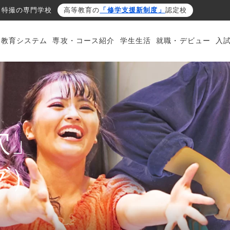
・特撮の専門学校
高等教育の
「修学支援新制度」
認定校
・教育システム
専攻・コース紹介
学生生活
就職・デビュー
入
穴」
グ）