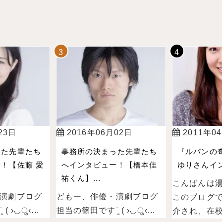
23日
2016年06月02日
2011年0
った先輩たち
事務所の決まった先輩たち
『ルパンの
！【佐藤 愛
へインタビュー！【橋本佳
ゆりさんイン
祐くん】...
こんばんは
演劇ブログ
どもー、俳優・演劇ブログ
このブログ
 ›◡ु‹...
担当の篠田ですˉ̞̭ ( ›◡ु‹...
介され、在校.