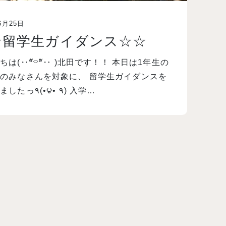
6月25日
☆留学生ガイダンス☆☆
ちは(‥ºั⌔ºั‥ )北田です！！ 本日は1年生の
のみなさんを対象に、 留学生ガイダンスを
開催しましたっ٩(•౪• ٩) 入学…