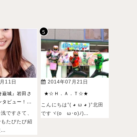
4月11日
2014年07月21日
奇巌城』岩田さ
★☆Ｈ．Ａ．Ｔ☆★
タビュー！...
こんにちは°( ◕ ω ◕ )°北田
湯浅ですさて、
ですヾ(oゝω･o)ﾉ)...
でもたびたび紹
..