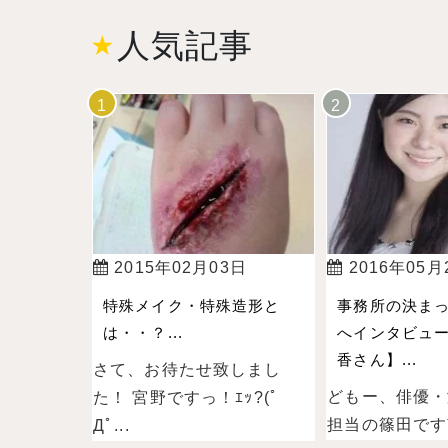
人気記事
2015年02月03日
2016年05月
特殊メイク・特殊造形と
事務所の決ま
は・・？...
へインタビュー
香さん】...
さて、お待たせ致しまし
どもー、俳優・
た！ 宮野ですっ！ｴｯ?(ﾟ
担当の篠田ですˉ̞̭ (
Дﾟ...