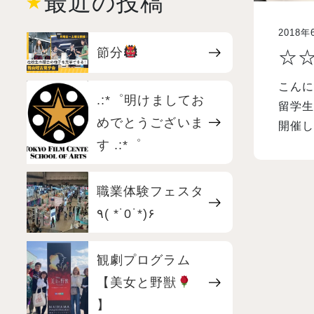
最近の投稿
2018年
節分
☆
こんに
.:*゜明けましてお
留学生
めでとうございま
す .:*゜
職業体験フェスタ
٩( *˙0˙*)۶
観劇プログラム
【美女と野獣
】