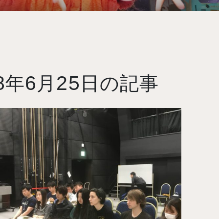
8
6
25
年
月
日の記事