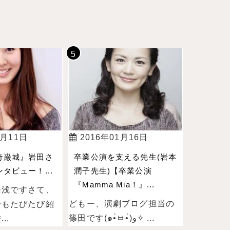
4月11日
2016年01月16日
奇巌城』岩田さ
卒業公演を支える先生(岩本
タビュー！...
潤子先生)【卒業公演
『Mamma Mia！』...
湯浅ですさて、
どもー、演劇ブログ担当の
でもたびたび紹
篠田です(๑•̀ㅂ•́)و✧ ...
..