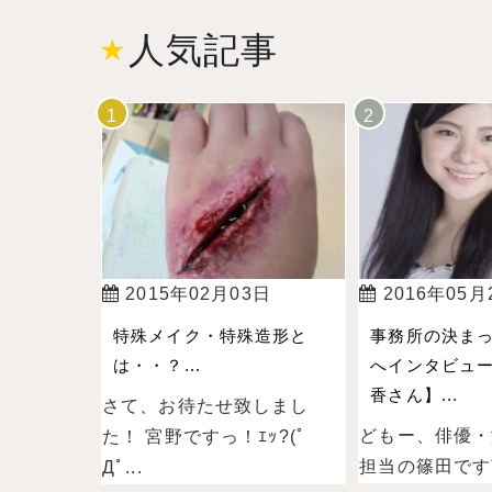
人気記事
2015年02月03日
2016年05月
特殊メイク・特殊造形と
事務所の決ま
は・・？...
へインタビュー
香さん】...
さて、お待たせ致しまし
どもー、俳優・
た！ 宮野ですっ！ｴｯ?(ﾟ
担当の篠田ですˉ̞̭ (
Дﾟ...