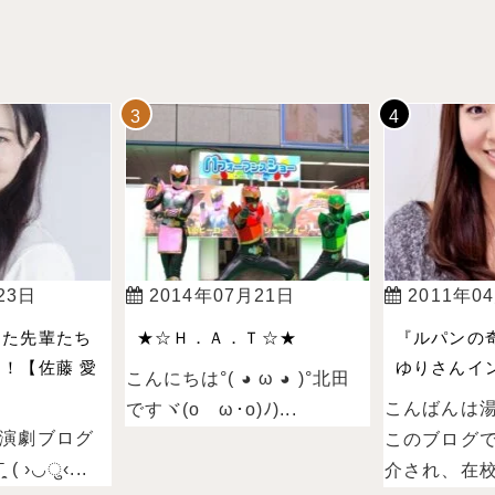
23日
2014年07月21日
2011年0
った先輩たち
★☆Ｈ．Ａ．Ｔ☆★
『ルパンの
！【佐藤 愛
ゆりさんイン
こんにちは°( ◕ ω ◕ )°北田
こんばんは
ですヾ(oゝω･o)ﾉ)...
演劇ブログ
このブログ
 ›◡ु‹...
介され、在校.