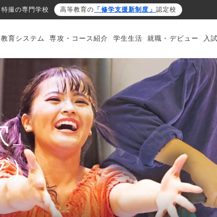
・特撮の専門学校
高等教育の
「修学支援新制度」
認定校
・教育システム
専攻・コース紹介
学生生活
就職・デビュー
入
穴」
グ）