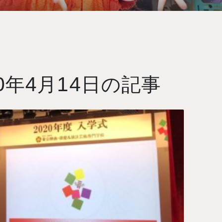
0
4
14
年
月
日の記事