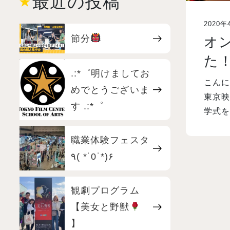
最近の投稿
2020年
節分
オ
た
.:*゜明けましてお
こんに
めでとうございま
東京映
す .:*゜
学式を
職業体験フェスタ
٩( *˙0˙*)۶
観劇プログラム
【美女と野獣
】