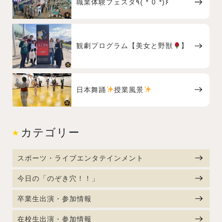
職業体験フェスタ٩( *˙0˙*)۶
観劇プログラム【美女と野獣
】
日本舞踊
授業風景
カテゴリー
スポーツ・ライブエンタテインメント
今日の「のぞき穴！！」
卒業生出演・参加情報
在校生出演・参加情報