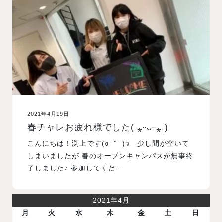
入試案内
学校情報
オープンキャンパス
2021年4月19日
訪問者別メニュー
春チャレお疲れ様でした( ⁎ᵕᴗᵕ⁎ )
こんにちは！渕上です(ง ˙˘˙ )ว 少し間が空いて
しまいましたが 春のオープンキャンパスが無事終
了しました♪ 参加してくだ…
2021年4月
月
火
水
木
金
土
日