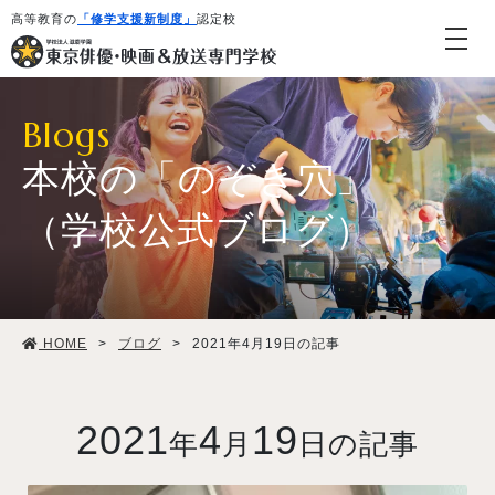
高等教育の
「修学支援新制度」
認定校
Blogs
本校の「のぞき穴」
（学校公式ブログ）
学校紹介・教育システム
HOME
>
ブログ
>
2021年4月19日の記事
専攻・コース紹介
学生生活
2021
4
19
年
月
日の記事
就職・デビュー