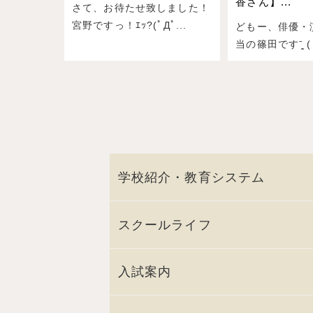
香さん】...
さて、お待たせ致しました！
宮野ですっ！ｴｯ?(ﾟДﾟ...
どもー、俳優・
当の篠田ですˉ̞̭ ( 
学校紹介・教育システム
スクールライフ
入試案内