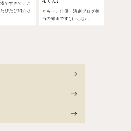
祐くん】...
湯浅ですさて、こ
もたびたび紹介さ
どもー、俳優・演劇ブログ担
当の篠田ですˉ̞̭ ( ›◡ु‹...