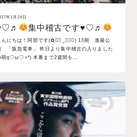
017年1月24日
♥
♡♬
集中稽古です
♥
♡♬
こんにちは！阿部です(✿ฺ◕ฺ‿ฺ◡ฺ) 13期 進級公
演 「阪急電車」 昨日より集中稽古の入りました
(p萌q♡ω♡+*) 本番まで2週間を…