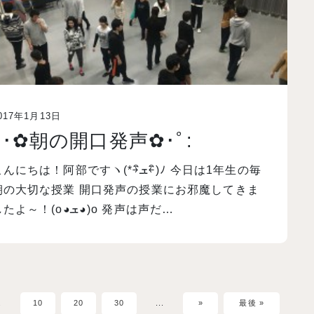
017年1月13日
ﾟ･✿朝の開口発声✿･ﾟ:
んにちは！阿部ですヽ(*￫ิܫ￩ิ)ﾉ 今日は1年生の毎
朝の大切な授業 開口発声の授業にお邪魔してきま
したよ～！(o◕ܫ◕)o 発声は声だ…
.
10
20
30
...
»
最後 »