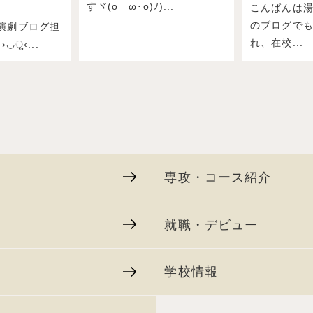
すヾ(oゝω･o)ﾉ)...
こんばんは
のブログで
演劇ブログ担
れ、在校...
›◡ु‹...
専攻・コース紹介
就職・デビュー
学校情報