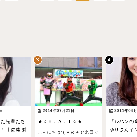
3日
2014年07月21日
2011年04
った先輩たち
★☆Ｈ．Ａ．Ｔ☆★
『ルパンの
！【佐藤 愛
ゆりさんイン
こんにちは°( ◕ ω ◕ )°北田で