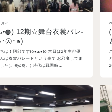
1月23日
2
•ᴗ•◍) 12期☆舞台衣裳パレ‐
๑･㉨･๑)
阿部です(o◕ܫ◕)o 本日は2年生俳優
んは衣裳パレードという事で お邪魔してま
した(。❁ฺω❁ฺ。) 時代は戦国時…