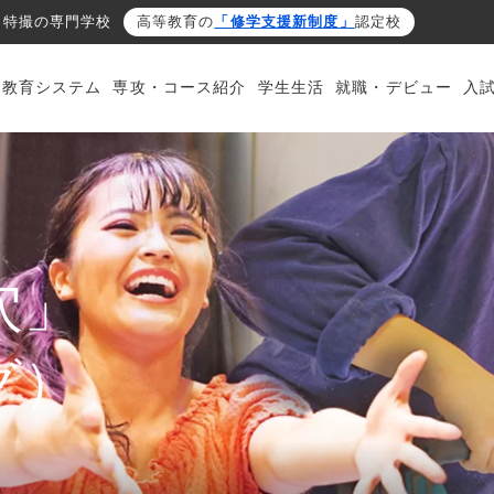
・特撮の専門学校
高等教育の
「修学支援新制度」
認定校
・教育システム
専攻・コース紹介
学生生活
就職・デビュー
入
穴」
グ）