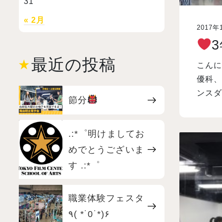
31
« 2月
2017年
最近の投稿
こん
優科、
ンスダ
節分
.:*゜明けましてお
めでとうございま
す .:*゜
職業体験フェスタ
٩( *˙0˙*)۶