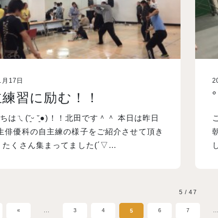
1月17日
2
主練習に励む！！
ちはㄟ(˘͈ᵕ ˘͈●)！！北田です＾＾ 本日は昨日
こ
生俳優科の自主練の様子をご紹介させて頂き
 たくさん集まってました(´▽…
5 / 47
«
...
3
4
6
7
..
5