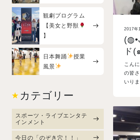
観劇プログラム
【美女と野獣
2017年
】
(◍
ド(
日本舞踊
授業
こんにちは！
風景
の皆さ
いりま
カテゴリー
スポーツ・ライブエンタテ
インメント
今日の「のぞき穴！！」