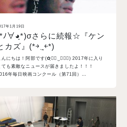
017年1月19日
(*ﾉ∀◕ฺ*)σさらに続報☆『ケン
とカズ』(*￫‿ฺ￩*)
こんにちは！阿部です(✿ฺ◡ฺ‿ฺ◡ฺ) 2017年に入り
とても素敵なニュースが届きましたよ！！！
2016年毎日映画コンクール（第71回）…