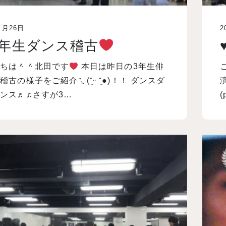
1月26日
2
3年生ダンス稽古
にちは＾＾北田です
本日は昨日の3年生俳
稽古の様子をご紹介ㄟ(˘͈ᵕ ˘͈●)！！ ダンスダ
ンス♬♫さすが3…