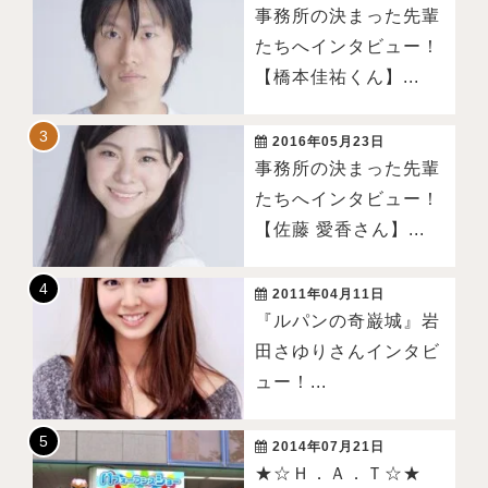
事務所の決まった先輩
たちへインタビュー！
【橋本佳祐くん】...
2016年05月23日
事務所の決まった先輩
たちへインタビュー！
【佐藤 愛香さん】...
2011年04月11日
『ルパンの奇巌城』岩
田さゆりさんインタビ
ュー！...
2014年07月21日
★☆Ｈ．Ａ．Ｔ☆★