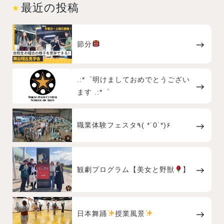
最近の投稿
節分
.:*゜明けましておめでとうござい
ます .:*゜
職業体験フェスタ٩( *˙0˙*)۶
観劇プログラム【美女と野獣
】
日本舞踊
授業風景