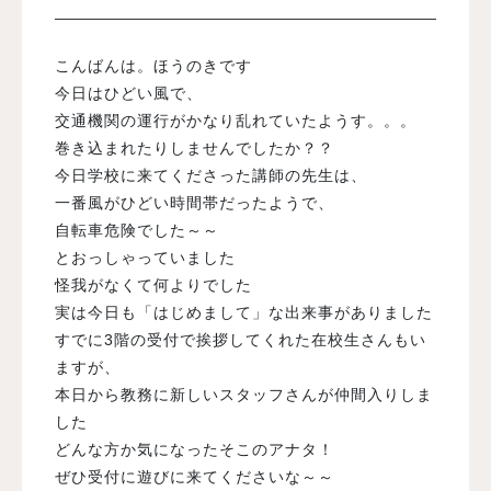
入試案内
こんばんは。ほうのきです
今日はひどい風で、
交通機関の運行がかなり乱れていたようす。。。
学校情報
巻き込まれたりしませんでしたか？？
今日学校に来てくださった講師の先生は、
オープンキャンパス
一番風がひどい時間帯だったようで、
自転車危険でした～～
とおっしゃっていました
訪問者別メニュー
怪我がなくて何よりでした
実は今日も「はじめまして」な出来事がありました
すでに3階の受付で挨拶してくれた在校生さんもい
ますが、
本日から教務に新しいスタッフさんが仲間入りしま
した
どんな方か気になったそこのアナタ！
ぜひ受付に遊びに来てくださいな～～