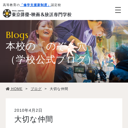
高等教育の
「修学支援新制度」
認定校
Blogs
本校の「のぞき穴」
（学校公式ブログ）
学校紹介・教育システム
HOME
>
ブログ
>
大切な仲間
専攻・コース紹介
学生生活
2010年4月2日
大切な仲間
就職・デビュー