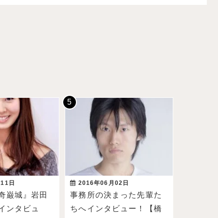
月11日
2016年06月02日
奇巌城』岩田
事務所の決まった先輩た
インタビュ
ちへインタビュー！【橋