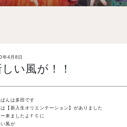
10年4月8日
新しい風が！！
んばんは多田です
日は【新入生オリエンテーション】がありました
ゃー来ましたよＦＣに
しい風が