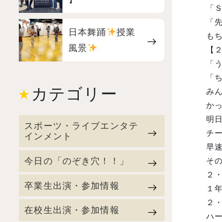
「
「
日本舞踊
授業
もち
風景
【
「
「
カテゴリー
み
か
明
スポーツ・ライブエンタテ
チ
インメント
早
今日の「のぞき穴！！」
その
２
卒業生出演・参加情報
１
２
在校生出演・参加情報
ハ