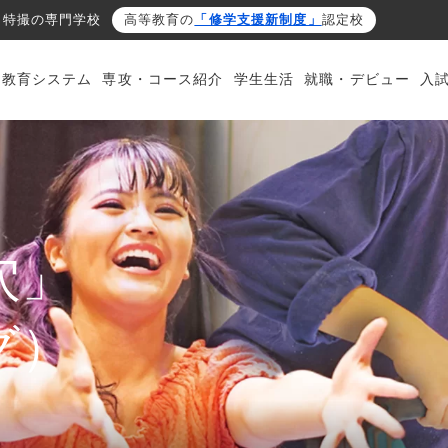
・特撮の専門学校
高等教育の
「修学支援新制度」
認定校
・教育システム
専攻・コース紹介
学生生活
就職・デビュー
入
穴」
グ）