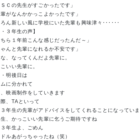
ＳＳＣの先生がすごかったです」
先輩がなんかかっこよかったです」
ろん新しい風に学校にいた先輩も興味津々･･････
２・３年生の声】
うちら１年前こんな感じだったんだ～」
ちゃんと先輩になれるか不安です」
んな、なってくんだよ先輩に。
っこいい先輩に。
日・明後日は
ームに分かれて
速、映画制作をしていきます
際、TAといって
・３年生の先輩がアドバイスをしてくれることになってい
年生、かっこいい先輩に乞うご期待ですね
・３年生よ、ごめん
ードルあがっちゃったね（笑）