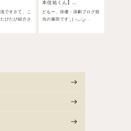
本佳祐くん】...
湯浅ですさて、こ
どもー、俳優・演劇ブログ担
もたびたび紹介さ
当の篠田ですˉ̞̭ ( ›◡ु‹...