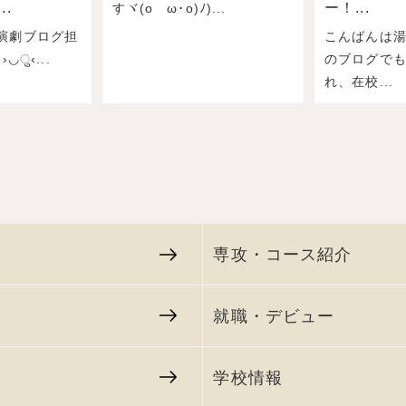
..
ー！...
すヾ(oゝω･o)ﾉ)...
演劇ブログ担
こんばんは
›◡ु‹...
のブログで
れ、在校...
専攻・コース紹介
就職・デビュー
学校情報