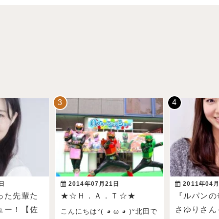
3日
2014年07月21日
2011年04
った先輩た
★☆Ｈ．Ａ．Ｔ☆★
『ルパンの
ュー！【佐
さゆりさん
こんにちは°( ◕ ω ◕ )°北田で