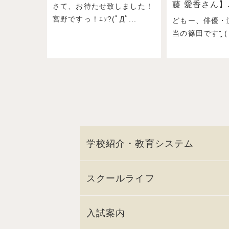
藤 愛香さん】.
さて、お待たせ致しました！
宮野ですっ！ｴｯ?(ﾟДﾟ...
どもー、俳優・
当の篠田ですˉ̞̭ ( 
学校紹介・教育システム
スクールライフ
入試案内