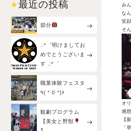
最近の投稿
み
な
笑
節分
そん
.:*゜明けましてお
めでとうございま
す .:*゜
職業体験フェスタ
٩( *˙0˙*)۶
オ
観劇プログラム
感想
【
【美女と野獣
「
】