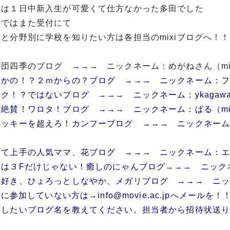
日は１日中新入生が可愛くて仕方なかった多田でした
れではまた受付にて
っと分野別に学校を知りたい方は各担当のmixiブログへ！！
劇団四季のブログ →→→ ニックネーム：めがねさん（mi
さかの！？２ｍからの？ブログ →→→ ニックネーム：フラ
ク！？ではないブログ →→→ ニックネーム：ykagawa（
人絶賛！ワロタ！ブログ →→→ ニックネーム：ぱる（mi
ャッキーを超えろ！カンフーブログ →→→ ニックネーム：
育て上手の人気ママ、花ブログ →→→ ニックネーム：エノ
付は３Fだけじゃない！癒しのにゃんブログ→→→ ニックネ
好き、ひょろっとしなやか、メガリブログ →→→ ニックネー
xiに参加していない方は
→
info@movie.ac.jp
へメールを！
加したいブログ名を教えてください。担当者から招待状送