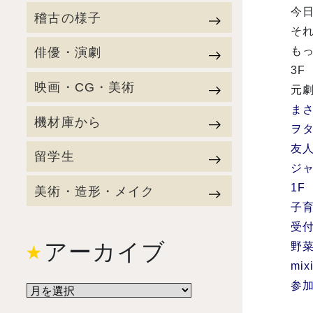
今
稽古の様子
そ
俳優・演劇
も
3F
映画・CG・美術
元
ま
機材庫から
ヲタ
友
留学生
ジ
1F
美術・造形・メイク
子
受
アーカイブ
野菜
mi
参