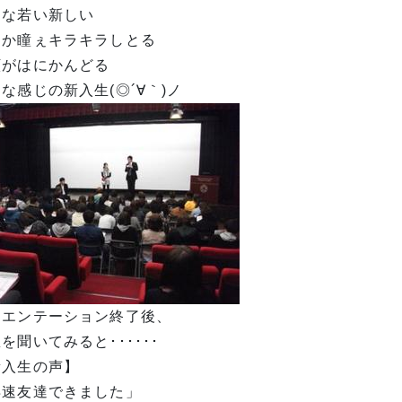
んな若い新しい
んか瞳ぇキラキラしとる
顔がはにかんどる
な感じの新入生(◎´∀｀)ノ
リエンテーション終了後、
を聞いてみると･･････
新入生の声】
早速友達できました」