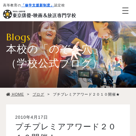
高等教育の
「修学支援新制度」
認定校
Blogs
本校の「のぞき穴」
（学校公式ブログ）
学校紹介・教育システム
HOME
>
ブログ
>
プチプレミアアワード２０１０開催★
専攻・コース紹介
学生生活
2010年4月17日
プチプレミアアワード２０
就職・デビュー