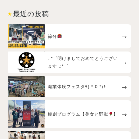
最近の投稿
節分
.:*゜明けましておめでとうござい
ます .:*゜
職業体験フェスタ٩( *˙0˙*)۶
観劇プログラム【美女と野獣
】