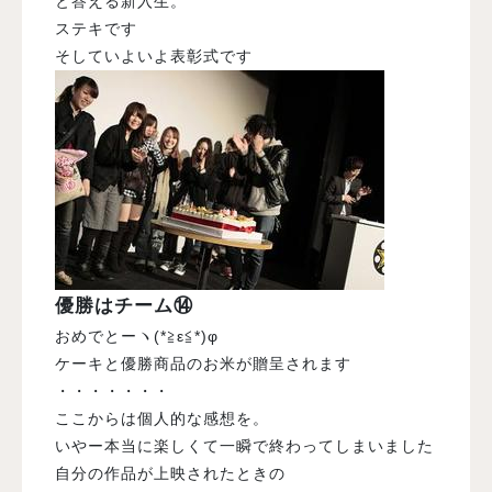
と答える新入生。
ステキです
そしていよいよ表彰式です
優勝はチーム⑭
おめでとーヽ(*≧ε≦*)φ
ケーキと優勝商品のお米が贈呈されます
・・・・・・・
ここからは個人的な感想を。
いやー本当に楽しくて一瞬で終わってしまいました
自分の作品が上映されたときの