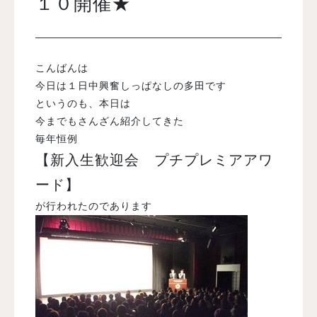
１０開催★
入試案内
こんばんは
学校情報
今日は１日中興奮しっぱなしの多田です
というのも、本日は
今までもさんざん紹介してきた
オープンキャンパス
毎年恒例
【新入生歓迎会 プチプレミアアワ
訪問者別メニュー
ード】
が行われたのであります