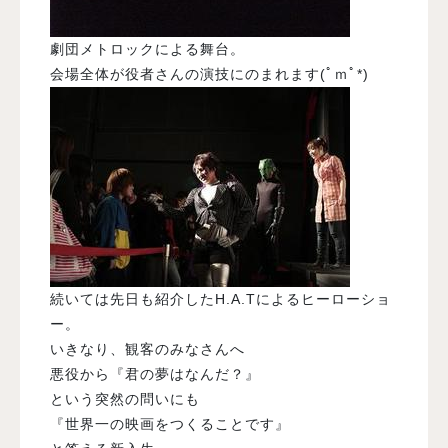
劇団メトロックによる舞台。
会場全体が役者さんの演技にのまれます(ﾟｍﾟ*)
続いては先日も紹介したH.A.Tによるヒーローショ
ー。
いきなり、観客のみなさんへ
悪役から『君の夢はなんだ？』
という突然の問いにも
『世界一の映画をつくることです』