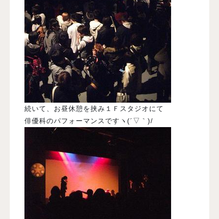
続いて、お昼休憩を挟み１Ｆスタジオにて
俳優科のパフォーマンスですヽ(´▽｀)/