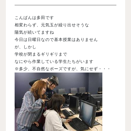
入試案内
こんばんは多田です
相変わらず、元気玉が繰り出せそうな
陽気が続いてますね
学校情報
今日は日曜日なので基本授業はありません
が、しかし
オープンキャンパス
学校が閉まるギリギリまで
なにやら作業している学生たちがいます
※多少、不自然なポーズですが、気にせず・・・
訪問者別メニュー