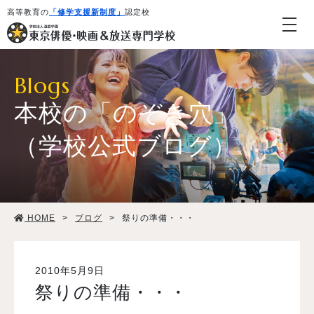
高等教育の
「修学支援新制度」
認定校
Blogs
本校の「のぞき穴」
（学校公式ブログ）
学校紹介・教育システム
HOME
>
ブログ
>
祭りの準備・・・
専攻・コース紹介
学生生活
2010年5月9日
祭りの準備・・・
就職・デビュー