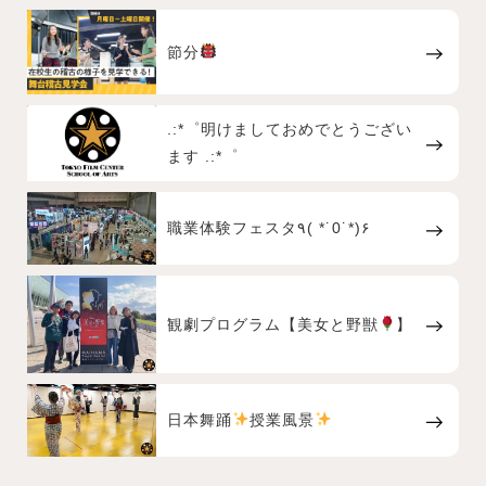
節分
.:*゜明けましておめでとうござい
ます .:*゜
職業体験フェスタ٩( *˙0˙*)۶
観劇プログラム【美女と野獣
】
日本舞踊
授業風景