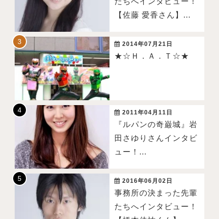
たちへインタビュー！
【佐藤 愛香さん】...
2014年07月21日
★☆Ｈ．Ａ．Ｔ☆★
2011年04月11日
『ルパンの奇巌城』岩
田さゆりさんインタビ
ュー！...
2016年06月02日
事務所の決まった先輩
たちへインタビュー！