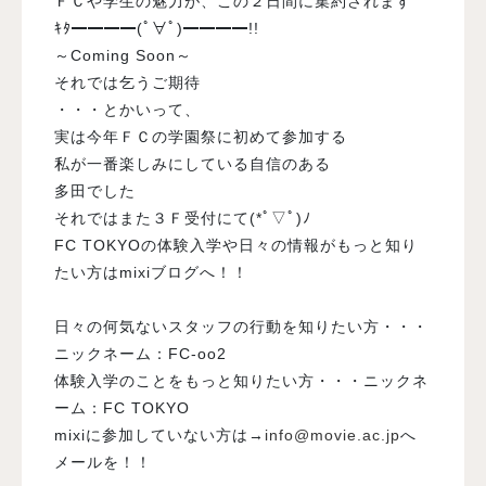
ＦＣや学生の魅力が、この２日間に集約されます
ｷﾀ━━━━(ﾟ∀ﾟ)━━━━!!
～Coming Soon～
それでは乞うご期待
・・・とかいって、
実は今年ＦＣの学園祭に初めて参加する
私が一番楽しみにしている自信のある
多田でした
それではまた３Ｆ受付にて(*ﾟ▽ﾟ)ﾉ
FC TOKYO
の体験入学や日々の情報がもっと知り
たい方は
mixi
ブログへ！！
日々の何気ないスタッフの行動を知りたい方・・・
ニックネーム：
FC-oo2
体験入学のことをもっと知りたい方・・・ニックネ
ーム：
FC TOKYO
mixi
に参加していない方は
→
info@movie.ac.jp
へ
メールを！！